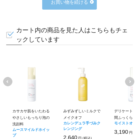
お買い物を続ける
カート内の商品を見た人はこちらもチェ
ックしています
カサカサ肌をいたわる
みずみずしいミルクで
デリケートな
やさしいもっちり泡の
メイクオフ
間ふっくら
カレンデュラ手づみク
モイストオリ
洗顔料
レンジング
ムースマイルドホイッ
3,190
円 (税
プ
2,640
円 (税込)