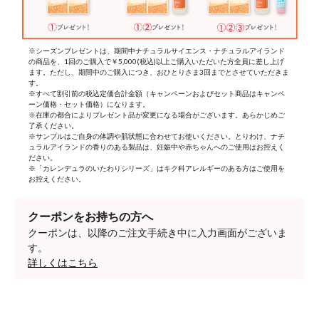
※シーズンプレゼントは、期間中ナチュラルサイエンス・ナチュラルアイランド
の商品を、1回のご購入で￥5,000(税込)以上ご購入いただいた方全員に差し上げ
ます。ただし、期間中のご購入につき、おひとりさま3回までとさせていただきま
す。
※すべて割引前の税込定価合計金額（キャンペーンおよびセット商品はキャンペ
ーン価格・セット価格）になります。
※在庫の都合によりプレゼント品が変更になる場合がございます。あらかじめご
了承ください。
※サンプルはご自身の体調や肌状態に合わせてお使いください。とりわけ、ナチ
ュラルアイランドの香りのある製品は、妊娠中や赤ちゃんへのご使用はお控えく
ださい。
※「カレンデュラのいたわりシリーズ」はキク科アレルギーのある方はご使用を
お控えください。
クーポンをお持ちの方へ
クーポンは、以降のご注文手続き中に入力画面がございま
す。
詳しくはこちら