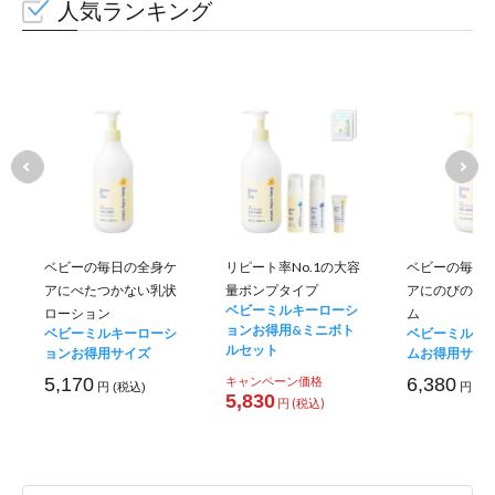
人気ランキング
ベビーの毎日の全身ケ
リピート率No.1の大容
ベビーの毎日
アにべたつかない乳状
量ポンプタイプ
アにのびのい
ベビーミルキーローシ
ローション
ム
ョンお得用&ミニボト
ベビーミルキーローシ
ベビーミルキ
ルセット
ョンお得用サイズ
ムお得用サイ
5,170
キャンペーン価格
6,380
円 (税込)
円 (税
5,830
円 (税込)