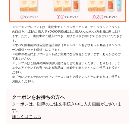
※シーズンプレゼントは、期間中ナチュラルサイエンス・ナチュラルアイランド
の商品を、1回のご購入で￥5,000(税込)以上ご購入いただいた方全員に差し上げ
ます。ただし、期間中のご購入につき、おひとりさま3回までとさせていただきま
す。
※すべて割引前の税込定価合計金額（キャンペーンおよびセット商品はキャンペ
ーン価格・セット価格）になります。
※在庫の都合によりプレゼント品が変更になる場合がございます。あらかじめご
了承ください。
※サンプルはご自身の体調や肌状態に合わせてお使いください。とりわけ、ナチ
ュラルアイランドの香りのある製品は、妊娠中や赤ちゃんへのご使用はお控えく
ださい。
※「カレンデュラのいたわりシリーズ」はキク科アレルギーのある方はご使用を
お控えください。
クーポンをお持ちの方へ
クーポンは、以降のご注文手続き中に入力画面がございま
す。
詳しくはこちら