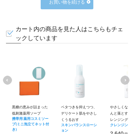
お買い物を続ける
カート内の商品を見た人はこちらもチェ
ックしています
黒糖の恵みが詰まった
ベタつきを抑えつつ、
やさしくなじ
低刺激薬用ソープ
デリケート肌をやさし
んと落とすう
携帯用 薬用コスミソー
くうるおす
レンジングミ
プ(ミニ泡立てネット付
スキンバランスローシ
クレンジング
き)
ョン
2,640