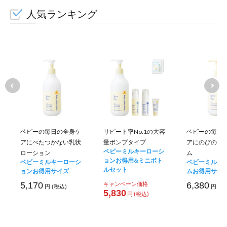
人気ランキング
ベビーの毎日の全身ケ
リピート率No.1の大容
ベビーの毎日
アにべたつかない乳状
量ポンプタイプ
アにのびのい
ベビーミルキーローシ
ローション
ム
ョンお得用&ミニボト
ベビーミルキーローシ
ベビーミルキ
ルセット
ョンお得用サイズ
ムお得用サイ
5,170
キャンペーン価格
6,380
円 (税込)
円 (税
5,830
円 (税込)