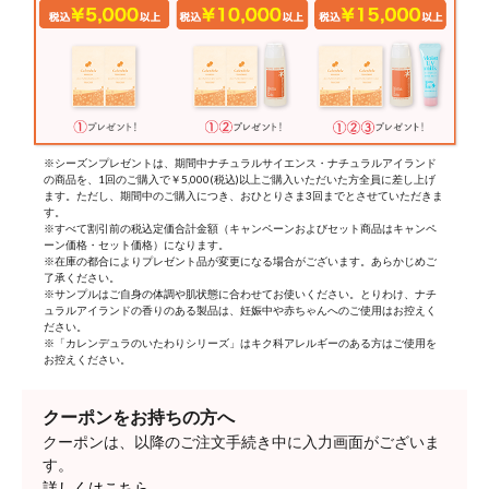
※シーズンプレゼントは、期間中ナチュラルサイエンス・ナチュラルアイランド
の商品を、1回のご購入で￥5,000(税込)以上ご購入いただいた方全員に差し上げ
ます。ただし、期間中のご購入につき、おひとりさま3回までとさせていただきま
す。
※すべて割引前の税込定価合計金額（キャンペーンおよびセット商品はキャンペ
ーン価格・セット価格）になります。
※在庫の都合によりプレゼント品が変更になる場合がございます。あらかじめご
了承ください。
※サンプルはご自身の体調や肌状態に合わせてお使いください。とりわけ、ナチ
ュラルアイランドの香りのある製品は、妊娠中や赤ちゃんへのご使用はお控えく
ださい。
※「カレンデュラのいたわりシリーズ」はキク科アレルギーのある方はご使用を
お控えください。
クーポンをお持ちの方へ
クーポンは、以降のご注文手続き中に入力画面がございま
す。
詳しくはこちら