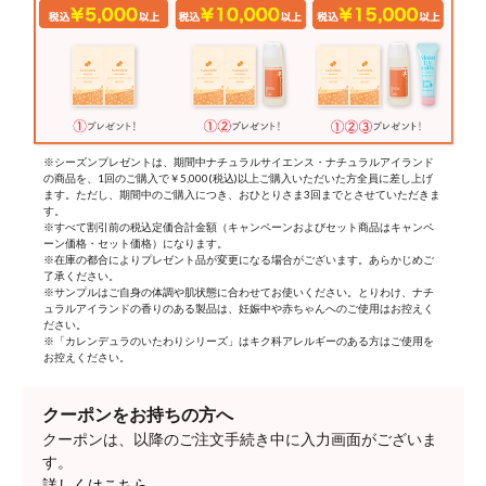
※シーズンプレゼントは、期間中ナチュラルサイエンス・ナチュラルアイランド
の商品を、1回のご購入で￥5,000(税込)以上ご購入いただいた方全員に差し上げ
ます。ただし、期間中のご購入につき、おひとりさま3回までとさせていただきま
す。
※すべて割引前の税込定価合計金額（キャンペーンおよびセット商品はキャンペ
ーン価格・セット価格）になります。
※在庫の都合によりプレゼント品が変更になる場合がございます。あらかじめご
了承ください。
※サンプルはご自身の体調や肌状態に合わせてお使いください。とりわけ、ナチ
ュラルアイランドの香りのある製品は、妊娠中や赤ちゃんへのご使用はお控えく
ださい。
※「カレンデュラのいたわりシリーズ」はキク科アレルギーのある方はご使用を
お控えください。
クーポンをお持ちの方へ
クーポンは、以降のご注文手続き中に入力画面がございま
す。
詳しくはこちら