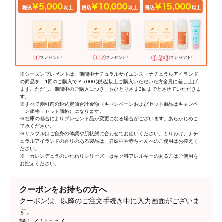
※シーズンプレゼントは、期間中ナチュラルサイエンス・ナチュラルアイランド
の商品を、1回のご購入で￥5,000(税込)以上ご購入いただいた方全員に差し上げ
ます。ただし、期間中のご購入につき、おひとりさま3回までとさせていただきま
す。
※すべて割引前の税込定価合計金額（キャンペーンおよびセット商品はキャンペ
ーン価格・セット価格）になります。
※在庫の都合によりプレゼント品が変更になる場合がございます。あらかじめご
了承ください。
※サンプルはご自身の体調や肌状態に合わせてお使いください。とりわけ、ナチ
ュラルアイランドの香りのある製品は、妊娠中や赤ちゃんへのご使用はお控えく
ださい。
※「カレンデュラのいたわりシリーズ」はキク科アレルギーのある方はご使用を
お控えください。
クーポンをお持ちの方へ
クーポンは、以降のご注文手続き中に入力画面がございま
す。
詳しくはこちら