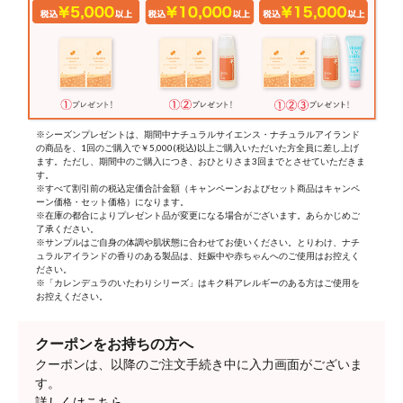
※シーズンプレゼントは、期間中ナチュラルサイエンス・ナチュラルアイランド
の商品を、1回のご購入で￥5,000(税込)以上ご購入いただいた方全員に差し上げ
ます。ただし、期間中のご購入につき、おひとりさま3回までとさせていただきま
す。
※すべて割引前の税込定価合計金額（キャンペーンおよびセット商品はキャンペ
ーン価格・セット価格）になります。
※在庫の都合によりプレゼント品が変更になる場合がございます。あらかじめご
了承ください。
※サンプルはご自身の体調や肌状態に合わせてお使いください。とりわけ、ナチ
ュラルアイランドの香りのある製品は、妊娠中や赤ちゃんへのご使用はお控えく
ださい。
※「カレンデュラのいたわりシリーズ」はキク科アレルギーのある方はご使用を
お控えください。
クーポンをお持ちの方へ
クーポンは、以降のご注文手続き中に入力画面がございま
す。
詳しくはこちら