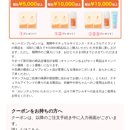
※シーズンプレゼントは、期間中ナチュラルサイエンス・ナチュラルアイランド
の商品を、1回のご購入で￥5,000(税込)以上ご購入いただいた方全員に差し上げ
ます。ただし、期間中のご購入につき、おひとりさま3回までとさせていただきま
す。
※すべて割引前の税込定価合計金額（キャンペーンおよびセット商品はキャンペ
ーン価格・セット価格）になります。
※在庫の都合によりプレゼント品が変更になる場合がございます。あらかじめご
了承ください。
※サンプルはご自身の体調や肌状態に合わせてお使いください。とりわけ、ナチ
ュラルアイランドの香りのある製品は、妊娠中や赤ちゃんへのご使用はお控えく
ださい。
※「カレンデュラのいたわりシリーズ」はキク科アレルギーのある方はご使用を
お控えください。
クーポンをお持ちの方へ
クーポンは、以降のご注文手続き中に入力画面がございま
す。
詳しくはこちら