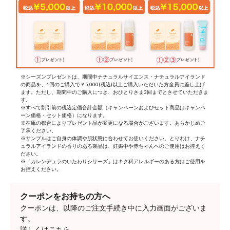
※シーズンプレゼントは、期間中ナチュラルサイエンス・ナチュラルアイランド
の商品を、1回のご購入で￥5,000(税込)以上ご購入いただいた方全員に差し上げ
ます。ただし、期間中のご購入につき、おひとりさま3回までとさせていただきま
す。
※すべて割引前の税込定価合計金額（キャンペーンおよびセット商品はキャンペ
ーン価格・セット価格）になります。
※在庫の都合によりプレゼント品が変更になる場合がございます。あらかじめご
了承ください。
※サンプルはご自身の体調や肌状態に合わせてお使いください。とりわけ、ナチ
ュラルアイランドの香りのある製品は、妊娠中や赤ちゃんへのご使用はお控えく
ださい。
※「カレンデュラのいたわりシリーズ」はキク科アレルギーのある方はご使用を
お控えください。
クーポンをお持ちの方へ
クーポンは、以降のご注文手続き中に入力画面がございま
す。
詳しくはこちら