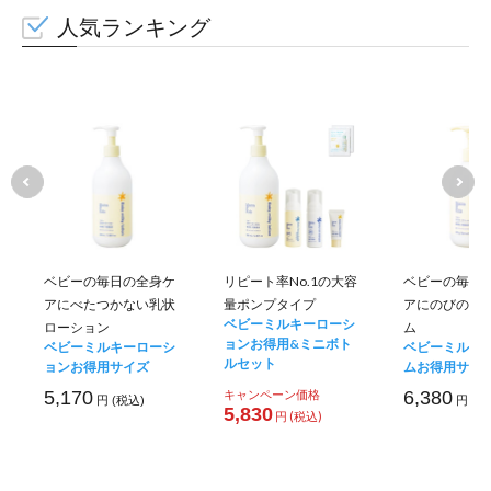
人気ランキング
ベビーの毎日の全身ケ
リピート率No.1の大容
ベビーの毎日
アにべたつかない乳状
量ポンプタイプ
アにのびのい
ベビーミルキーローシ
ローション
ム
ョンお得用&ミニボト
ベビーミルキーローシ
ベビーミルキ
ルセット
ョンお得用サイズ
ムお得用サイ
5,170
キャンペーン価格
6,380
円 (税込)
円 (税
5,830
円 (税込)