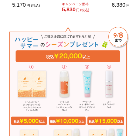
5,170
キャンペーン価格
6,380
円 (税込)
円 (税
5,830
円 (税込)