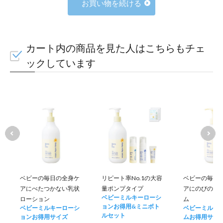
お買い物を続ける
カート内の商品を見た人はこちらもチェ
ックしています
ベビーの毎日の全身ケ
リピート率No.1の大容
ベビーの毎日
アにべたつかない乳状
量ポンプタイプ
アにのびのい
ベビーミルキーローシ
ローション
ム
ョンお得用&ミニボト
ベビーミルキーローシ
ベビーミルキ
ルセット
ョンお得用サイズ
ムお得用サイ