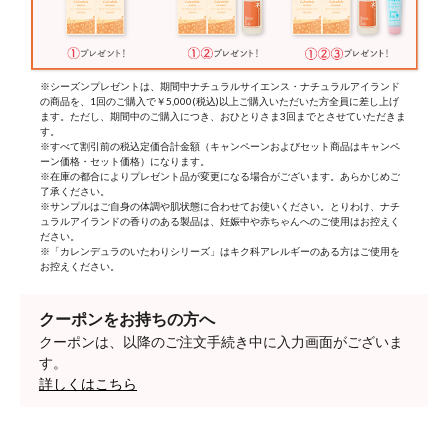
※シーズンプレゼントは、期間中ナチュラルサイエンス・ナチュラルアイランド
の商品を、1回のご購入で￥5,000(税込)以上ご購入いただいた方全員に差し上げ
ます。ただし、期間中のご購入につき、おひとりさま3回までとさせていただきま
す。
※すべて割引前の税込定価合計金額（キャンペーンおよびセット商品はキャンペ
ーン価格・セット価格）になります。
※在庫の都合によりプレゼント品が変更になる場合がございます。あらかじめご
了承ください。
※サンプルはご自身の体調や肌状態に合わせてお使いください。とりわけ、ナチ
ュラルアイランドの香りのある製品は、妊娠中や赤ちゃんへのご使用はお控えく
ださい。
※「カレンデュラのいたわりシリーズ」はキク科アレルギーのある方はご使用を
お控えください。
クーポンをお持ちの方へ
クーポンは、以降のご注文手続き中に入力画面がございま
す。
詳しくはこちら