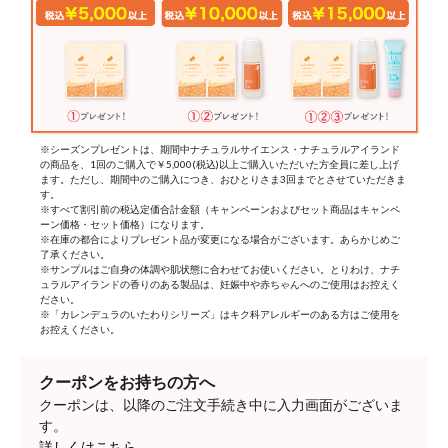
※シーズンプレゼントは、期間中ナチュラルサイエンス・ナチュラルアイランド
の商品を、1回のご購入で￥5,000(税込)以上ご購入いただいた方全員に差し上げ
ます。ただし、期間中のご購入につき、おひとりさま3回までとさせていただきま
す。
※すべて割引前の税込定価合計金額（キャンペーンおよびセット商品はキャンペ
ーン価格・セット価格）になります。
※在庫の都合によりプレゼント品が変更になる場合がございます。あらかじめご
了承ください。
※サンプルはご自身の体調や肌状態に合わせてお使いください。とりわけ、ナチ
ュラルアイランドの香りのある製品は、妊娠中や赤ちゃんへのご使用はお控えく
ださい。
※「カレンデュラのいたわりシリーズ」はキク科アレルギーのある方はご使用を
お控えください。
クーポンをお持ちの方へ
クーポンは、以降のご注文手続き中に入力画面がございま
す。
詳しくはこちら