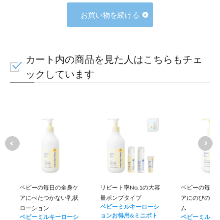
お買い物を続ける
カート内の商品を見た人はこちらもチェ
ックしています
ベビーの毎日の全身ケ
リピート率No.1の大容
ベビーの毎日
アにべたつかない乳状
量ポンプタイプ
アにのびのい
ベビーミルキーローシ
ローション
ム
ョンお得用&ミニボト
ベビーミルキーローシ
ベビーミルキ