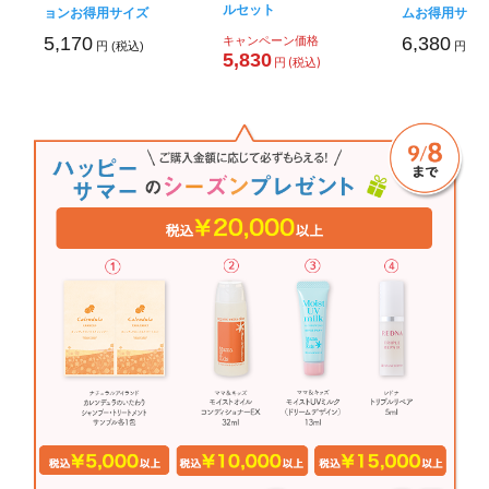
ルセット
ョンお得用サイズ
ムお得用サイ
5,170
キャンペーン価格
6,380
円 (税込)
円 (税
5,830
円 (税込)