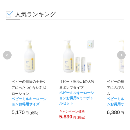
人気ランキング
ベビーの毎日の全身ケ
リピート率No.1の大容
ベビーの毎日
アにべたつかない乳状
量ポンプタイプ
アにのびのい
ベビーミルキーローシ
ローション
ム
ョンお得用&ミニボト
ベビーミルキーローシ
ベビーミルキ
ルセット
ョンお得用サイズ
ムお得用サイ
5,170
キャンペーン価格
6,380
円 (税込)
円 (税
5,830
円 (税込)