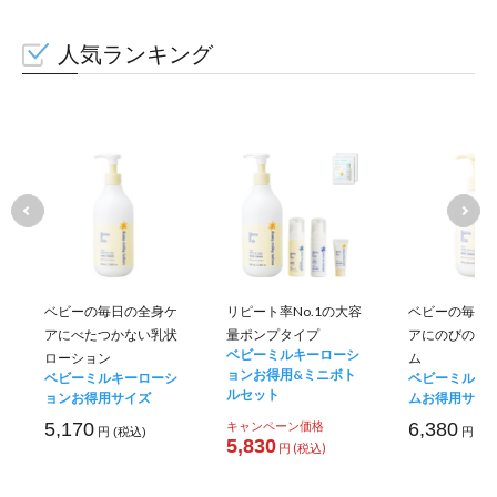
人気ランキング
ベビーの毎日の全身ケ
リピート率No.1の大容
ベビーの毎日
アにべたつかない乳状
量ポンプタイプ
アにのびのい
ベビーミルキーローシ
ローション
ム
ョンお得用&ミニボト
ベビーミルキーローシ
ベビーミルキ
ルセット
ョンお得用サイズ
ムお得用サイ
5,170
キャンペーン価格
6,380
円 (税込)
円 (税
5,830
円 (税込)