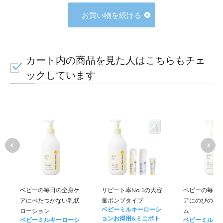
お買い物を続ける
カート内の商品を見た人はこちらもチェ
ックしています
ベビーの毎日の全身ケ
リピート率No.1の大容
ベビーの毎日
アにべたつかない乳状
量ポンプタイプ
アにのびのい
ベビーミルキーローシ
ローション
ム
ョンお得用&ミニボト
ベビーミルキーローシ
ベビーミルキ