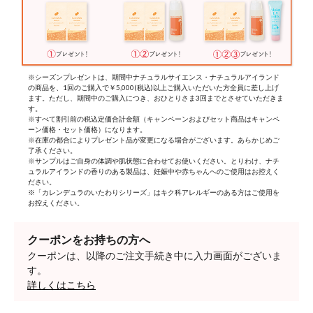
※シーズンプレゼントは、期間中ナチュラルサイエンス・ナチュラルアイランド
の商品を、1回のご購入で￥5,000(税込)以上ご購入いただいた方全員に差し上げ
ます。ただし、期間中のご購入につき、おひとりさま3回までとさせていただきま
す。
※すべて割引前の税込定価合計金額（キャンペーンおよびセット商品はキャンペ
ーン価格・セット価格）になります。
※在庫の都合によりプレゼント品が変更になる場合がございます。あらかじめご
了承ください。
※サンプルはご自身の体調や肌状態に合わせてお使いください。とりわけ、ナチ
ュラルアイランドの香りのある製品は、妊娠中や赤ちゃんへのご使用はお控えく
ださい。
※「カレンデュラのいたわりシリーズ」はキク科アレルギーのある方はご使用を
お控えください。
クーポンをお持ちの方へ
クーポンは、以降のご注文手続き中に入力画面がございま
す。
詳しくはこちら