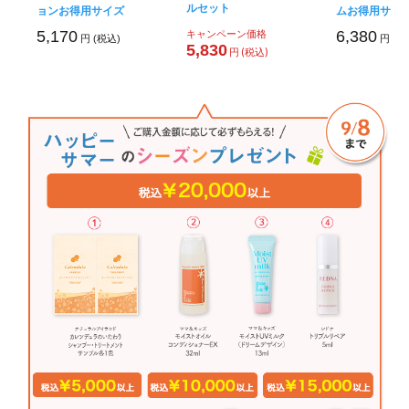
ルセット
ョンお得用サイズ
ムお得用サイ
5,170
キャンペーン価格
6,380
円 (税込)
円 (税
5,830
円 (税込)