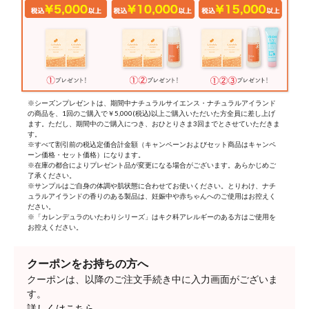
※シーズンプレゼントは、期間中ナチュラルサイエンス・ナチュラルアイランド
の商品を、1回のご購入で￥5,000(税込)以上ご購入いただいた方全員に差し上げ
ます。ただし、期間中のご購入につき、おひとりさま3回までとさせていただきま
す。
※すべて割引前の税込定価合計金額（キャンペーンおよびセット商品はキャンペ
ーン価格・セット価格）になります。
※在庫の都合によりプレゼント品が変更になる場合がございます。あらかじめご
了承ください。
※サンプルはご自身の体調や肌状態に合わせてお使いください。とりわけ、ナチ
ュラルアイランドの香りのある製品は、妊娠中や赤ちゃんへのご使用はお控えく
ださい。
※「カレンデュラのいたわりシリーズ」はキク科アレルギーのある方はご使用を
お控えください。
クーポンをお持ちの方へ
クーポンは、以降のご注文手続き中に入力画面がございま
す。
詳しくはこちら