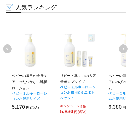
人気ランキング
ベビーの毎日の全身ケ
リピート率No.1の大容
ベビーの毎日
アにべたつかない乳状
量ポンプタイプ
アにのびのい
ベビーミルキーローシ
ローション
ム
ョンお得用&ミニボト
ベビーミルキーローシ
ベビーミルキ
ルセット
ョンお得用サイズ
ムお得用サイ
5,170
キャンペーン価格
6,380
円 (税込)
円 (税
5,830
円 (税込)