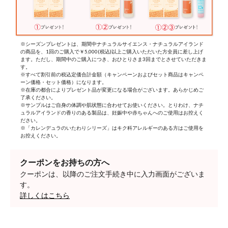
※シーズンプレゼントは、期間中ナチュラルサイエンス・ナチュラルアイランド
の商品を、1回のご購入で￥5,000(税込)以上ご購入いただいた方全員に差し上げ
ます。ただし、期間中のご購入につき、おひとりさま3回までとさせていただきま
す。
※すべて割引前の税込定価合計金額（キャンペーンおよびセット商品はキャンペ
ーン価格・セット価格）になります。
※在庫の都合によりプレゼント品が変更になる場合がございます。あらかじめご
了承ください。
※サンプルはご自身の体調や肌状態に合わせてお使いください。とりわけ、ナチ
ュラルアイランドの香りのある製品は、妊娠中や赤ちゃんへのご使用はお控えく
ださい。
※「カレンデュラのいたわりシリーズ」はキク科アレルギーのある方はご使用を
お控えください。
クーポンをお持ちの方へ
クーポンは、以降のご注文手続き中に入力画面がございま
す。
詳しくはこちら