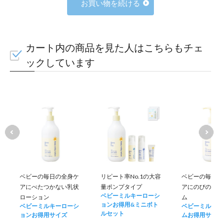
お買い物を続ける
カート内の商品を見た人はこちらもチェ
ックしています
ベビーの毎日の全身ケ
リピート率No.1の大容
ベビーの毎日
アにべたつかない乳状
量ポンプタイプ
アにのびのい
ベビーミルキーローシ
ローション
ム
ョンお得用&ミニボト
ベビーミルキーローシ
ベビーミルキ
ルセット
ョンお得用サイズ
ムお得用サイ