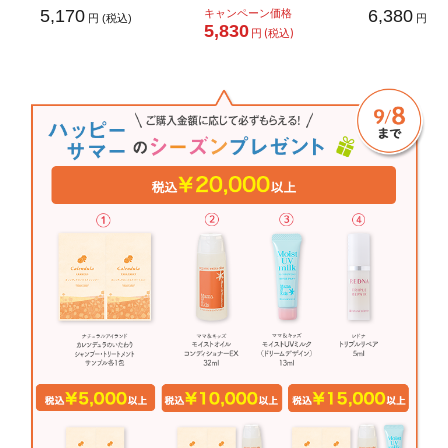
5,170
キャンペーン価格
6,380
円 (税込)
円 (税
5,830
円 (税込)