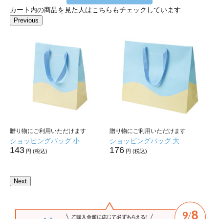
カート内の商品を見た人はこちらもチェックしています
Previous
利
贈り物にご利用いただけます
贈り物にご利用いただけます
【
ケ
ショッピングバッグ 小
ショッピングバッグ 大
リ
143
176
「
円 (税込)
円 (税込)
ル
1,
Next