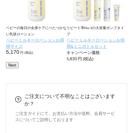
防ぐ
ベビーの毎日の全身ケアにべたつかな
リピート率No.1の大容量ポンプタイ
ベ
い乳状ローション
プ
ク
 お
ベビーミルキーローションお得
ベビーミルキーローションお得
ベ
用サイズ
用&ミニボトルセット
サ
5,170
6,
キャンペーン価格
円 (税込)
5,830
円 (税込)
Next
ご注文について不明なことはございます
か？
ご注文ガイドにて、お支払い方法や送料、会員サービ
スについてご説明しております