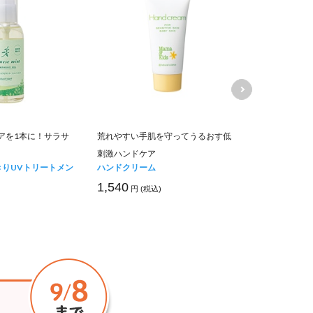
アを1本に！サラサ
荒れやすい手肌を守ってうるおす低
北海道産野菜
刺激ハンドケア
しい離乳食
きりUVトリートメン
ハンドクリーム
ベビーポター
ンカのめざめ
1,540
円 (税込)
1,080
円 (税