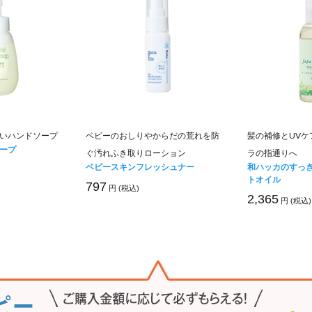
いハンドソープ
ベビーのおしりやからだの荒れを防
髪の補修とUVケ
ープ
ぐ汚れふき取りローション
ラの指通りへ
ベビースキンフレッシュナー
和ハッカのすっ
トオイル
797
円 (税込)
2,365
円 (税込)