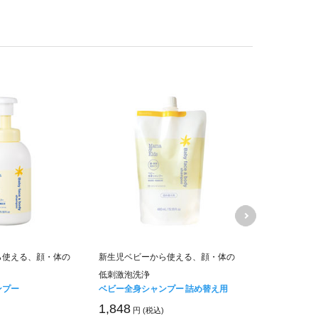
ママ＆キッズ
ら使える、顔・体の
新生児ベビーから使える、顔・体の
ムお得用&ミ
低刺激泡洗浄
キャンペーン価
ンプー
ベビー全身シャンプー 詰め替え用
6,840
円 (税
1,848
円 (税込)