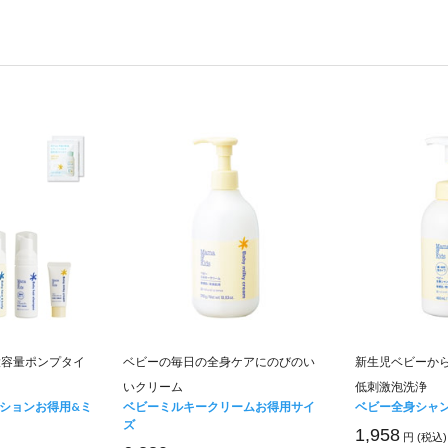
大容量ポンプタイ
ベビーの毎日の全身ケアにのびのい
新生児ベビーか
いクリーム
低刺激泡洗浄
ションお得用&ミ
ベビーミルキークリームお得用サイ
ベビー全身シャ
ズ
1,958
円 (税込)