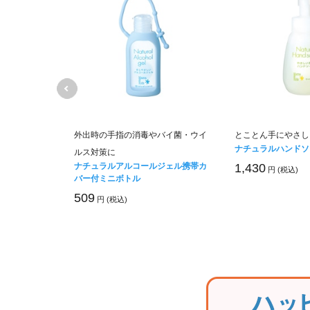
つく肌に
外出時の手指の消毒やバイ菌・ウイ
とことん手にやさし
ルローション
ナチュラルハンドソ
ルス対策に
ナチュラルアルコールジェル携帯カ
1,430
円 (税込)
バー付ミニボトル
509
円 (税込)