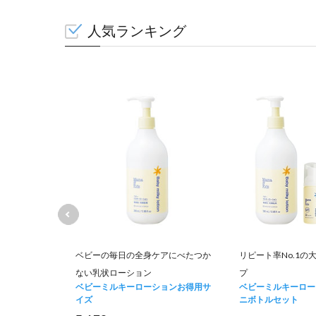
人気ランキング
て肌荒れを防
ベビーの毎日の全身ケアにべたつか
リピート率No.1の
ない乳状ローション
プ
ュナー お得用
ベビーミルキーローションお得用サ
ベビーミルキーロー
イズ
ニボトルセット