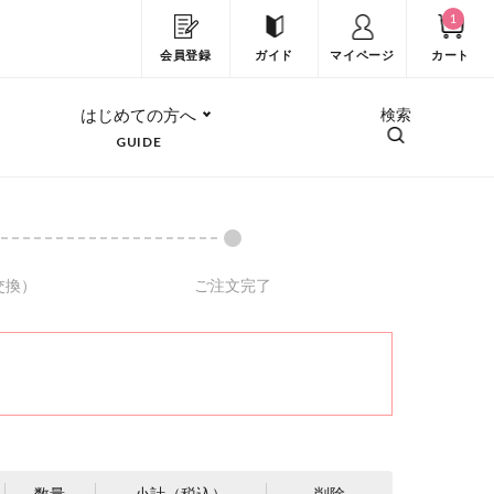
1
会員登録
ガイド
マイページ
カート
はじめての方へ
検索
GUIDE
交換）
ご注文完了
数量
小計（税込）
削除