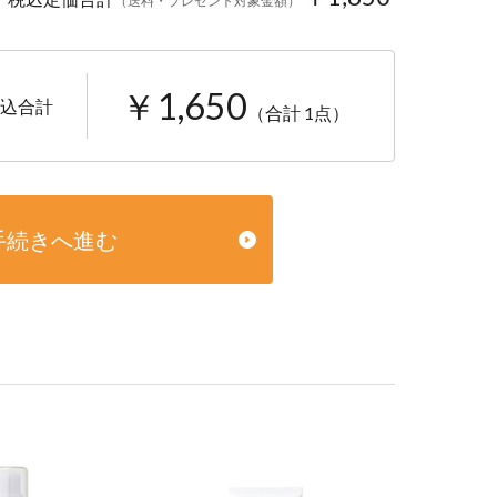
（送料・プレゼント対象金額）
￥1,650
込合計
（合計 1点）
手続きへ進む