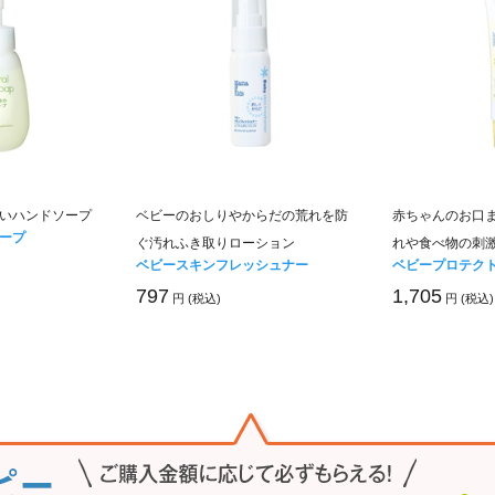
いハンドソープ
ベビーのおしりやからだの荒れを防
赤ちゃんのお口
ープ
ぐ汚れふき取りローション
れや食べ物の刺
ベビースキンフレッシュナー
ベビープロテク
797
1,705
円 (税込)
円 (税込)