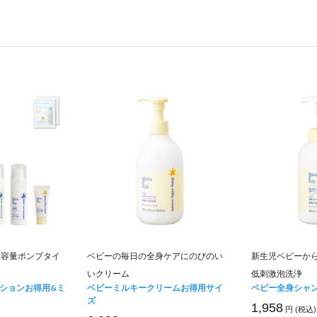
大容量ポンプタイ
ベビーの毎日の全身ケアにのびのい
新生児ベビーか
いクリーム
低刺激泡洗浄
ションお得用&ミ
ベビーミルキークリームお得用サイ
ベビー全身シャ
ズ
1,958
円 (税込)