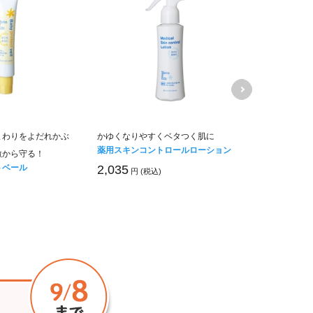
まわりをよだれかぶ
かゆくなりやすくベタつく肌に
荒れやすい手
薬用スキンコントロールローション
激から守る！
刺激ハンドケ
トベール
ハンドクリー
2,035
円 (税込)
1,540
円 (税