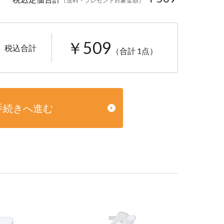
（送料・プレゼント対象金額）
￥509
税込合計
（合計 1点）
手続きへ進む