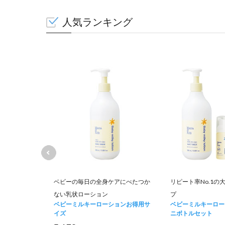
人気ランキング
のに低刺激で
ベビーの毎日の全身ケアにべたつか
リピート率No.1の
ない乳状ローション
プ
ベビーミルキーローションお得用サ
ベビーミルキーロー
イズ
ニボトルセット