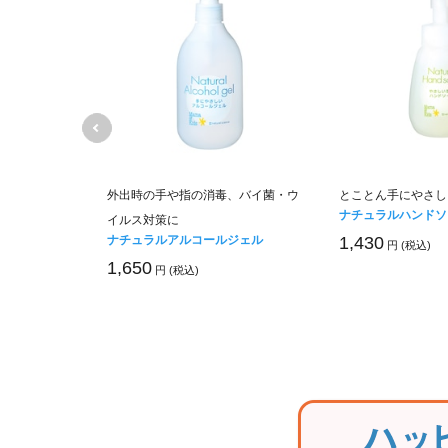
家族みんなで
外出時の手や指の消毒、バイ菌・ウ
とことん手にやさし
ナチュラルハンドソ
イルス対策に
ナチュラルアルコールジェル
1,430
円 (税込)
1,650
円 (税込)