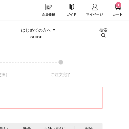
1
会員登録
ガイド
マイページ
カート
はじめての方へ
検索
GUIDE
交換）
ご注文完了
税込）
数量
小計（税込）
削除