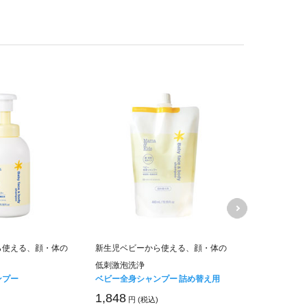
ママ＆キッズ
ら使える、顔・体の
新生児ベビーから使える、顔・体の
ムお得用&ミ
低刺激泡洗浄
キャンペーン価
ンプー
ベビー全身シャンプー 詰め替え用
6,840
円 (税
1,848
円 (税込)