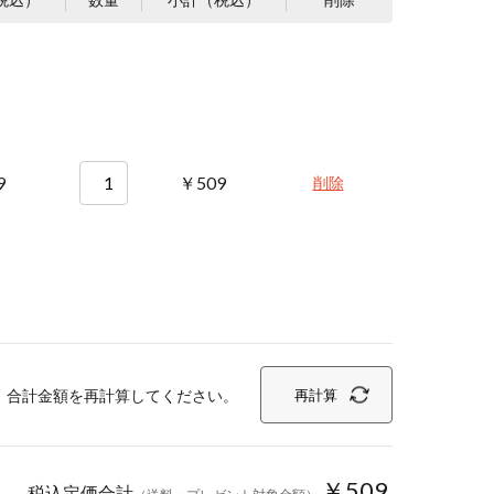
9
￥509
削除
、合計金額を再計算してください。
再計算
￥509
税込定価合計