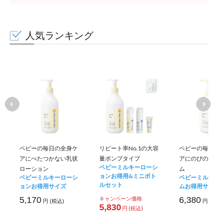
人気ランキング
ベビーの毎日の全身ケ
リピート率No.1の大容
ベビーの毎日
アにべたつかない乳状
量ポンプタイプ
アにのびのい
ベビーミルキーローシ
ローション
ム
ョンお得用&ミニボト
ベビーミルキーローシ
ベビーミルキ
ルセット
ョンお得用サイズ
ムお得用サイ
5,170
キャンペーン価格
6,380
円 (税込)
円 (税
5,830
円 (税込)