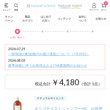
1
キャン
商品
はじめて
会社に
コンテンツ
お知らせ
ペーン
カテゴリ
の方へ
ついて
お買い物かご
2026.07.29
一部地域の配送物のお届け遅延について（7月29日）
2026.08.03
夏季休暇に伴う出荷停止および休業期間のお知らせ
￥4,180
税込合計
（合計 1点）
ナチュラルサイエンス
オリゴモイストシャンプーHS お得用