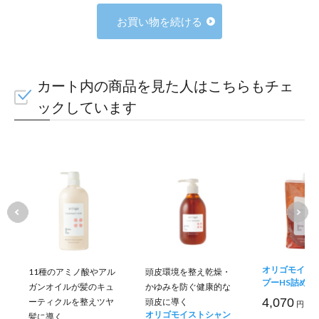
お買い物を続ける
カート内の商品を見た人はこちらもチェ
ックしています
オリゴモイス
11種のアミノ酸やアル
頭皮環境を整え乾燥・
プーHS詰め替
ガンオイルが髪のキュ
かゆみを防ぐ健康的な
4,070
ーティクルを整えツヤ
頭皮に導く
円 (税
オリゴモイストシャン
髪に導く