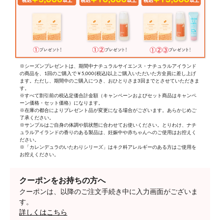
※シーズンプレゼントは、期間中ナチュラルサイエンス・ナチュラルアイランド
の商品を、1回のご購入で￥5,000(税込)以上ご購入いただいた方全員に差し上げ
ます。ただし、期間中のご購入につき、おひとりさま3回までとさせていただきま
す。
※すべて割引前の税込定価合計金額（キャンペーンおよびセット商品はキャンペ
ーン価格・セット価格）になります。
※在庫の都合によりプレゼント品が変更になる場合がございます。あらかじめご
了承ください。
※サンプルはご自身の体調や肌状態に合わせてお使いください。とりわけ、ナチ
ュラルアイランドの香りのある製品は、妊娠中や赤ちゃんへのご使用はお控えく
ださい。
※「カレンデュラのいたわりシリーズ」はキク科アレルギーのある方はご使用を
お控えください。
クーポンをお持ちの方へ
クーポンは、以降のご注文手続き中に入力画面がございま
す。
詳しくはこちら