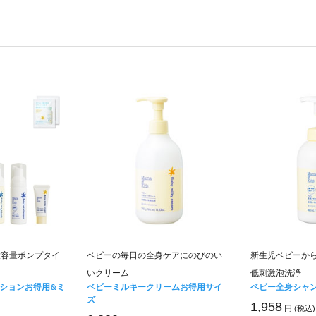
大容量ポンプタイ
ベビーの毎日の全身ケアにのびのい
新生児ベビーか
いクリーム
低刺激泡洗浄
ションお得用&ミ
ベビーミルキークリームお得用サイ
ベビー全身シャ
ズ
1,958
円 (税込)