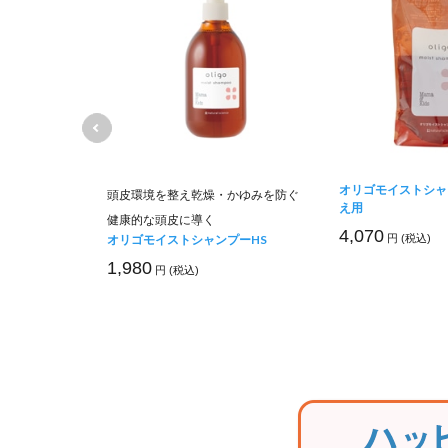
オリゴモイストシャ
じているあな
頭皮環境を整え乾燥・かゆみを防ぐ
え用
ケアシリーズ
健康的な頭皮に導く
4,070
トリートメン
オリゴモイストシャンプーHS
円 (税込)
1,980
円 (税込)