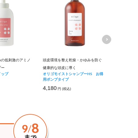
めの低刺激のアミノ
頭皮環境を整え乾燥・かゆみを防ぐ
とことん手に
ナチュラルハ
プー
健康的な頭皮に導く
イップ
オリゴモイストシャンプーHS お得
1,430
円 (税
用ポンプタイプ
4,180
円 (税込)