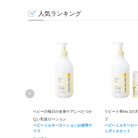
人気ランキング
のに低刺激で
ベビーの毎日の全身ケアにべたつか
リピート率No.1の
ない乳状ローション
プ
ベビーミルキーローションお得用サ
ベビーミルキーロー
イズ
ニボトルセット