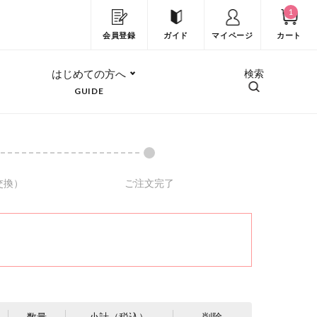
1
会員登録
ガイド
マイページ
カート
はじめての方へ
検索
GUIDE
交換）
ご注文完了
数量
小計（税込）
削除