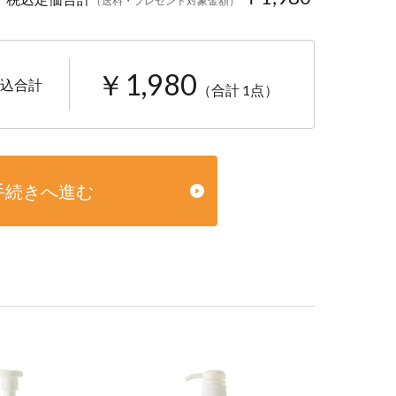
（送料・プレゼント対象金額）
￥1,980
込合計
（合計 1点）
手続きへ進む