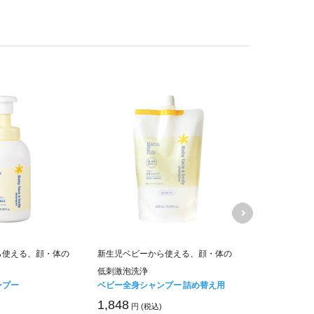
ママ＆キッズ
ら使える、顔・体の
新生児ベビーから使える、顔・体の
ムお得用&ミ
低刺激泡洗浄
キャンペーン価
ンプー
ベビー全身シャンプー 詰め替え用
6,840
円 (税
1,848
円 (税込)