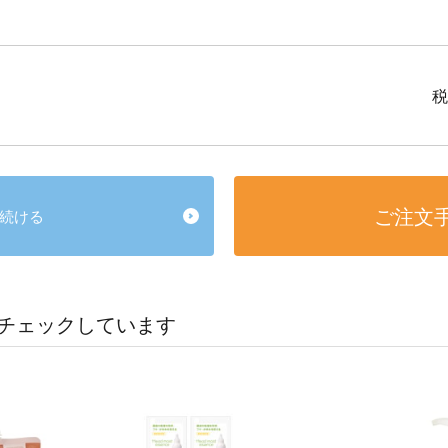
税
ご注文
続ける
チェックしています