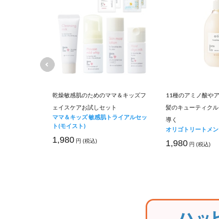
マ＆キッズフ
乾燥敏感肌のためのママ＆キッズフ
11種のアミノ酸や
ト
ェイスケアお試しセット
髪のキューティクル
トライアルセッ
ママ＆キッズ 敏感肌トライアルセッ
導く
ト(モイスト)
オリゴトリートメン
1,980
円 (税込)
1,980
円 (税込)