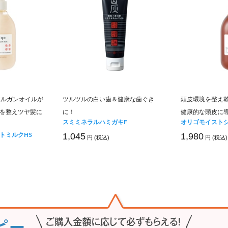
アルガンオイルが
ツルツルの白い歯＆健康な歯ぐき
頭皮環境を整え
を整えツヤ髪に
に！
健康的な頭皮に
スミミネラルハミガキF
オリゴモイストシ
トミルクHS
1,045
1,980
円 (税込)
円 (税込)