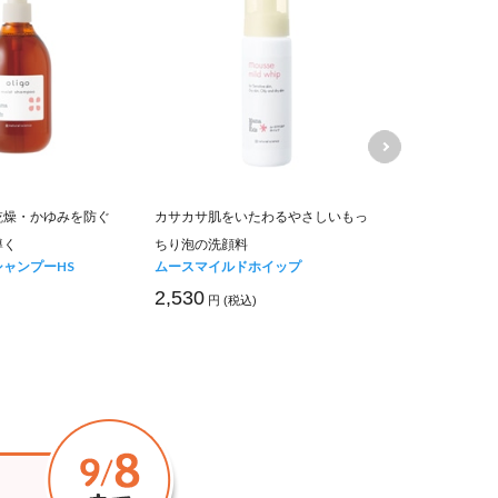
乾燥・かゆみを防ぐ
カサカサ肌をいたわるやさしいもっ
乾燥肌におす
導く
ちり泡の洗顔料
酸ボディシャ
ャンプーHS
ムースマイルドホイップ
オリゴボディ
2,530
2,750
円 (税込)
円 (税