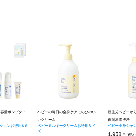
大容量ポンプタイ
ベビーの毎日の全身ケアにのびのい
新生児ベビーか
いクリーム
低刺激泡洗浄
ションお得用&ミ
ベビーミルキークリームお得用サイ
ベビー全身シャ
ズ
1,958
円 (税込)