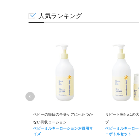
人気ランキング
て肌荒れを防
ベビーの毎日の全身ケアにべたつか
リピート率No.1の
ない乳状ローション
プ
ュナー お得用
ベビーミルキーローションお得用サ
ベビーミルキーロー
イズ
ニボトルセット