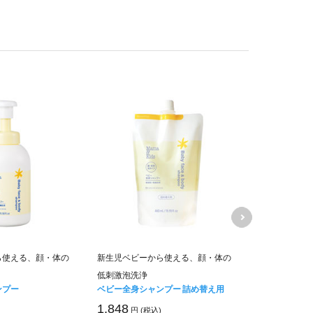
ママ＆キッズ
ら使える、顔・体の
新生児ベビーから使える、顔・体の
ムお得用&ミ
低刺激泡洗浄
キャンペーン価
ンプー
ベビー全身シャンプー 詰め替え用
6,840
円 (税
1,848
円 (税込)