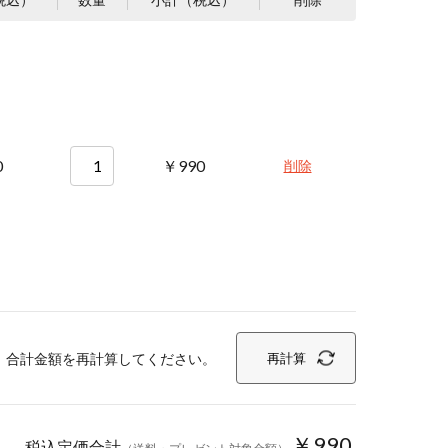
0
￥990
削除
、合計金額を再計算してください。
再計算
￥990
税込定価合計