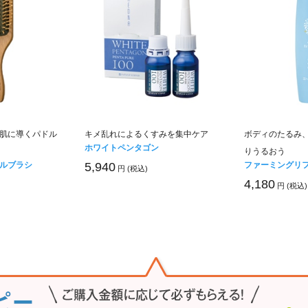
肌に導くパドル
キメ乱れによるくすみを集中ケア
ボディのたるみ
ホワイトペンタゴン
りうるおう
ルブラシ
ファーミングリ
5,940
円 (税込)
4,180
円 (税込)