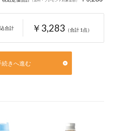
（送料・プレゼント対象金額）
￥3,283
込合計
（合計 1点）
手続きへ進む