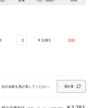
3
￥3,283
削除
、合計金額を再計算してください。
再計算
￥3,283
税込定価合計