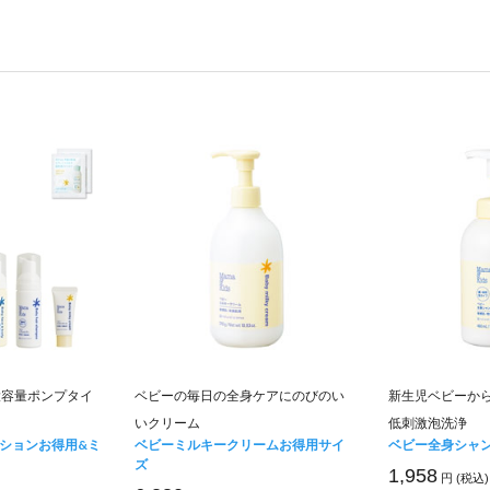
大容量ポンプタイ
ベビーの毎日の全身ケアにのびのい
新生児ベビーか
いクリーム
低刺激泡洗浄
ションお得用&ミ
ベビーミルキークリームお得用サイ
ベビー全身シャ
ズ
1,958
円 (税込)