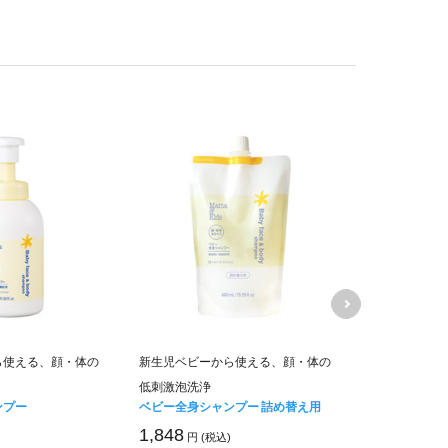
ママ＆キッズ
ら使える、顔・体の
新生児ベビーから使える、顔・体の
ムお得用&ミ
低刺激泡洗浄
キャンペーン価
ンプー
ベビー全身シャンプー 詰め替え用
6,840
円 (税
1,848
円 (税込)