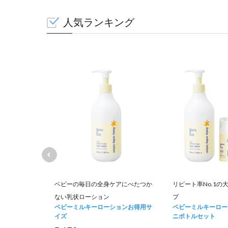
人気ランキング
て肌荒れを防
ベビーの毎日の全身ケアにべたつか
リピート率No.1の
ない乳状ローション
プ
ュナー お得用
ベビーミルキーローションお得用サ
ベビーミルキーロー
イズ
ニボトルセット