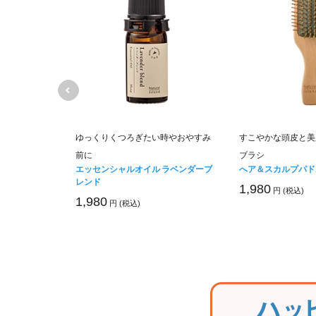
保護。目元・
ゆっくりくつろぎたい時やおやすみ
すこやかな頭皮と美
前に
ブラシ
ム
エッセンシャルオイル ラベンダーブ
へア＆スカルプパド
レンド
1,980
円 (税込)
1,980
円 (税込)