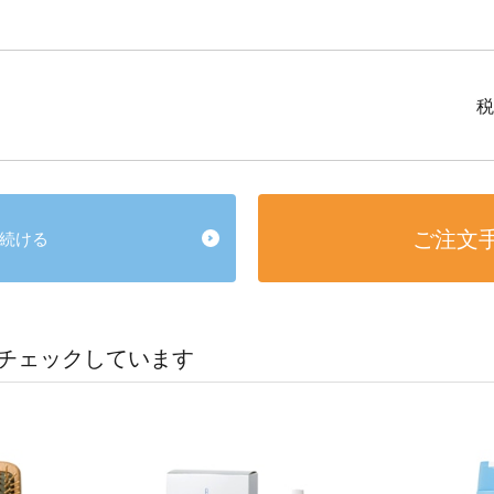
税
ご注文
続ける
チェックしています