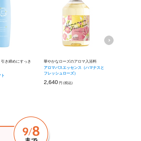
、引き締めにすっき
華やかなローズのアロマ入浴料
ハリ・弾力、
アロマバスエッセンス（ハマナスと
で叶える高機
フレッシュローズ）
フト
トリプルリペ
2,640
円 (税込)
5,390
円 (税