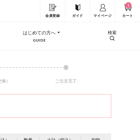
1
会員登録
ガイド
マイページ
カート
はじめての方へ
検索
GUIDE
交換）
ご注文完了
税込）
数量
小計（税込）
削除