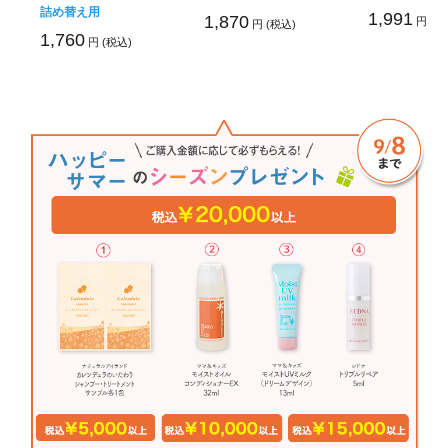
詰め替え用
1,991
1,870
円 (税
円 (税込)
1,760
円 (税込)