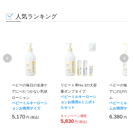
人気ランキング
ベビーの毎日の全身ケ
リピート率No.1の大容
ベビーの毎日
アにべたつかない乳状
量ポンプタイプ
アにのびのい
ベビーミルキーローシ
ローション
ム
ョンお得用&ミニボト
ベビーミルキーローシ
ベビーミルキ
ルセット
ョンお得用サイズ
ムお得用サイ
5,170
キャンペーン価格
6,380
円 (税込)
円 (税
5,830
円 (税込)