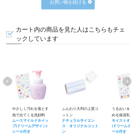
お買い物を続ける
カート内の商品を見た人はこちらもチェ
ックしています
やさしく汚れを落とす
ふんわり大判の上質コ
うるおい＆バ
泡で出てくる洗顔料
ットン
める保湿乳液
ムースマイルドホイッ
ナチュラルサイエン
モイストオリ
プ(ドリームデザイン)
ス オリジナルコット
(ドリームデザイ
シール付き
ン
ール付き