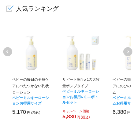
人気ランキング
ベビーの毎日の全身ケ
リピート率No.1の大容
ベビーの毎日
アにべたつかない乳状
量ポンプタイプ
アにのびのい
ベビーミルキーローシ
ローション
ム
ョンお得用&ミニボト
ベビーミルキーローシ
ベビーミルキ
ルセット
ョンお得用サイズ
ムお得用サイ
5,170
キャンペーン価格
6,380
円 (税込)
円 (税
5,830
円 (税込)