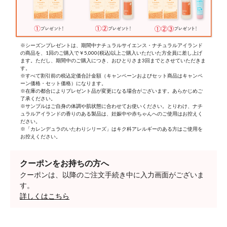
※シーズンプレゼントは、期間中ナチュラルサイエンス・ナチュラルアイランド
の商品を、1回のご購入で￥5,000(税込)以上ご購入いただいた方全員に差し上げ
ます。ただし、期間中のご購入につき、おひとりさま3回までとさせていただきま
す。
※すべて割引前の税込定価合計金額（キャンペーンおよびセット商品はキャンペ
ーン価格・セット価格）になります。
※在庫の都合によりプレゼント品が変更になる場合がございます。あらかじめご
了承ください。
※サンプルはご自身の体調や肌状態に合わせてお使いください。とりわけ、ナチ
ュラルアイランドの香りのある製品は、妊娠中や赤ちゃんへのご使用はお控えく
ださい。
※「カレンデュラのいたわりシリーズ」はキク科アレルギーのある方はご使用を
お控えください。
クーポンをお持ちの方へ
クーポンは、以降のご注文手続き中に入力画面がございま
す。
詳しくはこちら