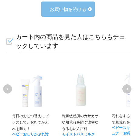
お買い物を続ける
カート内の商品を見た人はこちらもチェ
ックしています
毎日のおむつ替えにプ
乾燥敏感肌のカサカサ
汚れをするん
ラスして、おむつかぶ
や肌荒れを防ぐ濃密な
て肌荒れを防
ベビースキン
れを防ぐ！
うるおい入浴料
ュナー お得用
ベビーおしりかぶれ対
モイストバスミルク