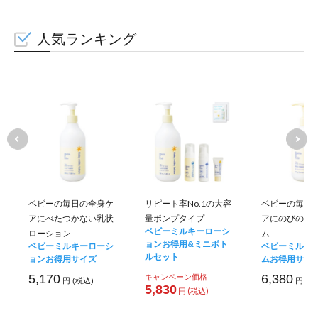
人気ランキング
ベビーの毎日の全身ケ
リピート率No.1の大容
ベビーの毎日
アにべたつかない乳状
量ポンプタイプ
アにのびのい
ベビーミルキーローシ
ローション
ム
ョンお得用&ミニボト
ベビーミルキーローシ
ベビーミルキ
ルセット
ョンお得用サイズ
ムお得用サイ
5,170
キャンペーン価格
6,380
円 (税込)
円 (税
5,830
円 (税込)