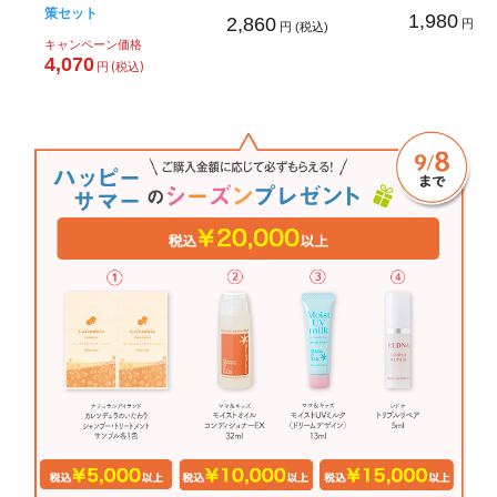
策セット
1,980
2,860
円 (税
円 (税込)
キャンペーン価格
4,070
円 (税込)