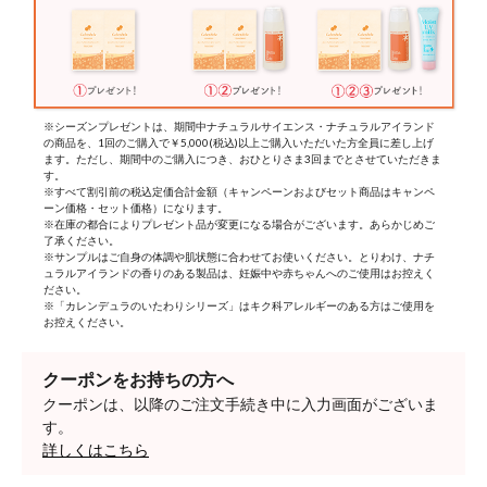
※シーズンプレゼントは、期間中ナチュラルサイエンス・ナチュラルアイランド
の商品を、1回のご購入で￥5,000(税込)以上ご購入いただいた方全員に差し上げ
ます。ただし、期間中のご購入につき、おひとりさま3回までとさせていただきま
す。
※すべて割引前の税込定価合計金額（キャンペーンおよびセット商品はキャンペ
ーン価格・セット価格）になります。
※在庫の都合によりプレゼント品が変更になる場合がございます。あらかじめご
了承ください。
※サンプルはご自身の体調や肌状態に合わせてお使いください。とりわけ、ナチ
ュラルアイランドの香りのある製品は、妊娠中や赤ちゃんへのご使用はお控えく
ださい。
※「カレンデュラのいたわりシリーズ」はキク科アレルギーのある方はご使用を
お控えください。
クーポンをお持ちの方へ
クーポンは、以降のご注文手続き中に入力画面がございま
す。
詳しくはこちら