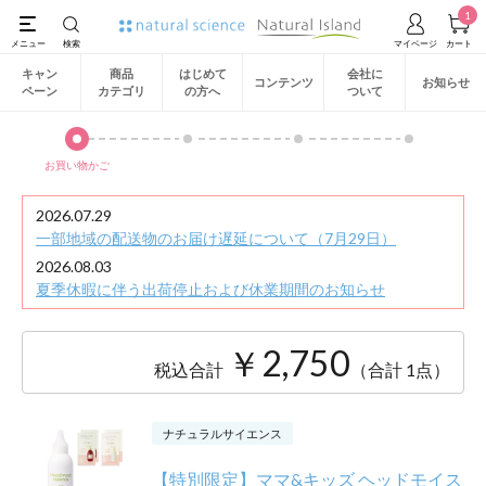
1
キャン
商品
はじめて
会社に
コンテンツ
お知らせ
ペーン
カテゴリ
の方へ
ついて
お買い物かご
2026.07.29
一部地域の配送物のお届け遅延について（7月29日）
2026.08.03
夏季休暇に伴う出荷停止および休業期間のお知らせ
￥2,750
税込合計
（合計 1点）
ナチュラルサイエンス
【特別限定】ママ&キッズ ヘッドモイス