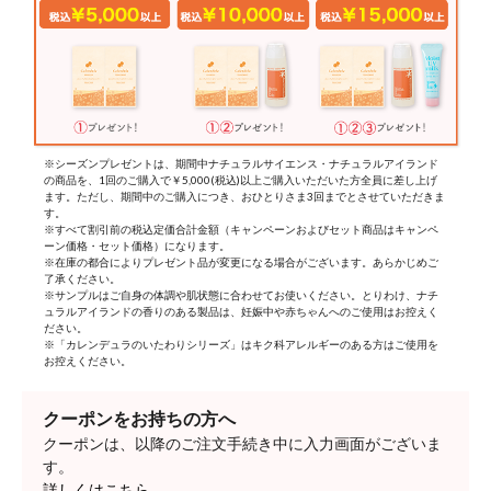
※シーズンプレゼントは、期間中ナチュラルサイエンス・ナチュラルアイランド
の商品を、1回のご購入で￥5,000(税込)以上ご購入いただいた方全員に差し上げ
ます。ただし、期間中のご購入につき、おひとりさま3回までとさせていただきま
す。
※すべて割引前の税込定価合計金額（キャンペーンおよびセット商品はキャンペ
ーン価格・セット価格）になります。
※在庫の都合によりプレゼント品が変更になる場合がございます。あらかじめご
了承ください。
※サンプルはご自身の体調や肌状態に合わせてお使いください。とりわけ、ナチ
ュラルアイランドの香りのある製品は、妊娠中や赤ちゃんへのご使用はお控えく
ださい。
※「カレンデュラのいたわりシリーズ」はキク科アレルギーのある方はご使用を
お控えください。
クーポンをお持ちの方へ
クーポンは、以降のご注文手続き中に入力画面がございま
す。
詳しくはこちら