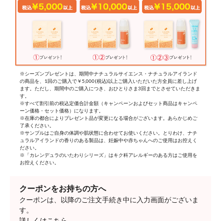
※シーズンプレゼントは、期間中ナチュラルサイエンス・ナチュラルアイランド
の商品を、1回のご購入で￥5,000(税込)以上ご購入いただいた方全員に差し上げ
ます。ただし、期間中のご購入につき、おひとりさま3回までとさせていただきま
す。
※すべて割引前の税込定価合計金額（キャンペーンおよびセット商品はキャンペ
ーン価格・セット価格）になります。
※在庫の都合によりプレゼント品が変更になる場合がございます。あらかじめご
了承ください。
※サンプルはご自身の体調や肌状態に合わせてお使いください。とりわけ、ナチ
ュラルアイランドの香りのある製品は、妊娠中や赤ちゃんへのご使用はお控えく
ださい。
※「カレンデュラのいたわりシリーズ」はキク科アレルギーのある方はご使用を
お控えください。
クーポンをお持ちの方へ
クーポンは、以降のご注文手続き中に入力画面がございま
す。
詳しくはこちら