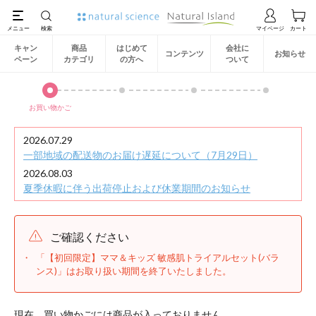
キャン
商品
はじめて
会社に
コンテンツ
お知らせ
ペーン
カテゴリ
の方へ
ついて
お買い物かご
2026.07.29
一部地域の配送物のお届け遅延について（7月29日）
2026.08.03
夏季休暇に伴う出荷停止および休業期間のお知らせ
ご確認ください
「【初回限定】ママ＆キッズ 敏感肌トライアルセット(バラ
ンス)」はお取り扱い期間を終了いたしました。
現在、買い物かごには商品が入っておりません。