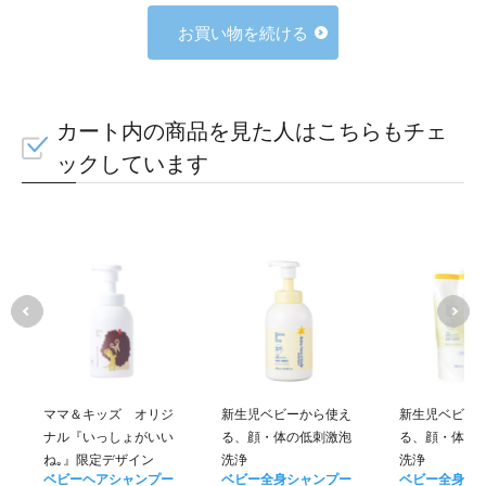
お買い物を続ける
カート内の商品を見た人はこちらもチェ
ックしています
ママ＆キッズ オリジ
新生児ベビーから使え
新生児ベビー
ナル『いっしょがいい
る、顔・体の低刺激泡
る、顔・体の
ね｡』限定デザイン
洗浄
洗浄
ベビーヘアシャンプー
ベビー全身シャンプー
ベビー全身シ