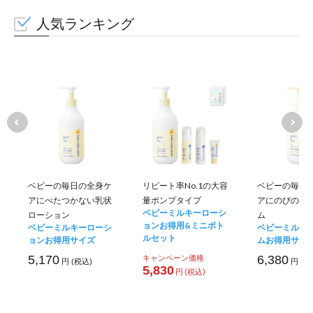
人気ランキング
ベビーの毎日の全身ケ
リピート率No.1の大容
ベビーの毎日
アにべたつかない乳状
量ポンプタイプ
アにのびのい
ベビーミルキーローシ
ローション
ム
ョンお得用&ミニボト
ベビーミルキーローシ
ベビーミルキ
ルセット
ョンお得用サイズ
ムお得用サイ
5,170
キャンペーン価格
6,380
円 (税込)
円 (税
5,830
円 (税込)