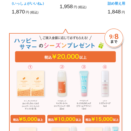
(いっしょがいいね｡)
詰め替え用
1,958
円 (税込)
1,870
1,848
円 (税込)
円 (税