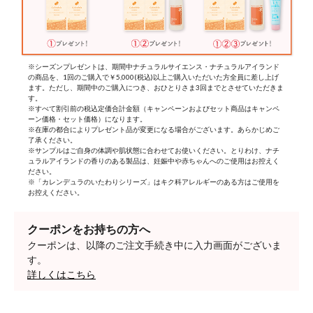
※シーズンプレゼントは、期間中ナチュラルサイエンス・ナチュラルアイランド
の商品を、1回のご購入で￥5,000(税込)以上ご購入いただいた方全員に差し上げ
ます。ただし、期間中のご購入につき、おひとりさま3回までとさせていただきま
す。
※すべて割引前の税込定価合計金額（キャンペーンおよびセット商品はキャンペ
ーン価格・セット価格）になります。
※在庫の都合によりプレゼント品が変更になる場合がございます。あらかじめご
了承ください。
※サンプルはご自身の体調や肌状態に合わせてお使いください。とりわけ、ナチ
ュラルアイランドの香りのある製品は、妊娠中や赤ちゃんへのご使用はお控えく
ださい。
※「カレンデュラのいたわりシリーズ」はキク科アレルギーのある方はご使用を
お控えください。
クーポンをお持ちの方へ
クーポンは、以降のご注文手続き中に入力画面がございま
す。
詳しくはこちら