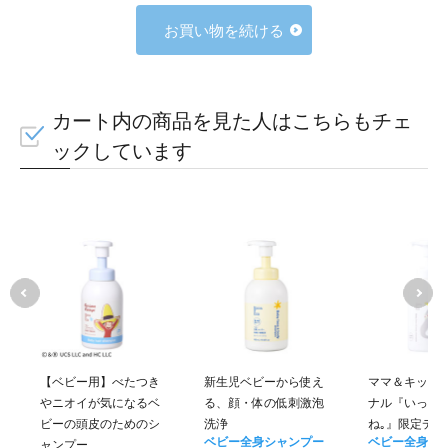
お買い物を続ける
カート内の商品を見た人はこちらもチェ
ックしています
【ベビー用】べたつき
新生児ベビーから使え
ママ＆キッズ
やニオイが気になるベ
る、顔・体の低刺激泡
ナル『いっし
ビーの頭皮のためのシ
洗浄
ね｡』限定デザ
ベビー全身シャンプー
ベビー全身シ
ャンプー