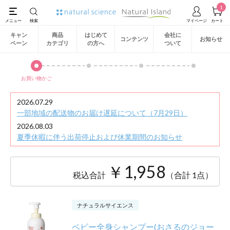
1
キャン
商品
はじめて
会社に
コンテンツ
お知らせ
ペーン
カテゴリ
の方へ
ついて
お買い物かご
2026.07.29
一部地域の配送物のお届け遅延について（7月29日）
2026.08.03
夏季休暇に伴う出荷停止および休業期間のお知らせ
￥1,958
税込合計
（合計 1点）
ナチュラルサイエンス
ベビー全身シャンプー(おさるのジョー