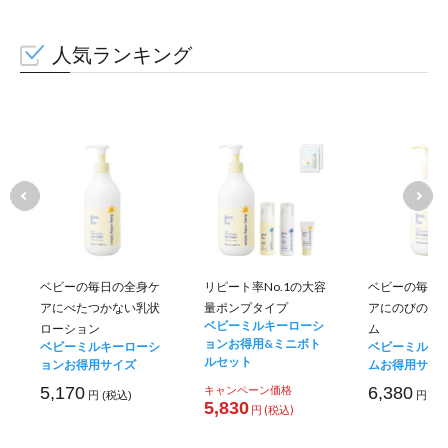
人気ランキング
ベビーの毎日の全身ケ
リピート率No.1の大容
ベビーの毎日
アにべたつかない乳状
量ポンプタイプ
アにのびのい
ベビーミルキーローシ
ローション
ム
ョンお得用&ミニボト
ベビーミルキーローシ
ベビーミルキ
ルセット
ョンお得用サイズ
ムお得用サイ
5,170
キャンペーン価格
6,380
円 (税込)
円 (税
5,830
円 (税込)