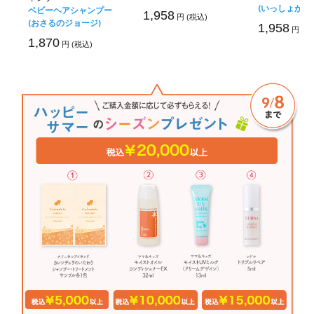
(いっしょがいい
ベビーヘアシャンプー
1,958
円 (税込)
(おさるのジョージ)
1,958
円 (税
1,870
円 (税込)