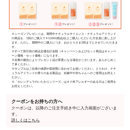
※シーズンプレゼントは、期間中ナチュラルサイエンス・ナチュラルアイランド
の商品を、1回のご購入で￥5,000(税込)以上ご購入いただいた方全員に差し上げ
ます。ただし、期間中のご購入につき、おひとりさま3回までとさせていただきま
す。
※すべて割引前の税込定価合計金額（キャンペーンおよびセット商品はキャンペ
ーン価格・セット価格）になります。
※在庫の都合によりプレゼント品が変更になる場合がございます。あらかじめご
了承ください。
※サンプルはご自身の体調や肌状態に合わせてお使いください。とりわけ、ナチ
ュラルアイランドの香りのある製品は、妊娠中や赤ちゃんへのご使用はお控えく
ださい。
※「カレンデュラのいたわりシリーズ」はキク科アレルギーのある方はご使用を
お控えください。
クーポンをお持ちの方へ
クーポンは、以降のご注文手続き中に入力画面がございま
す。
詳しくはこちら