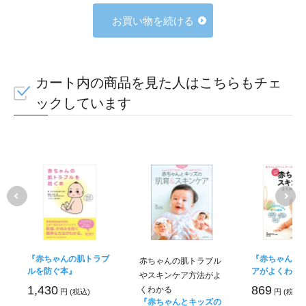
お買い物を続ける
カート内の商品を見た人はこちらもチェ
ックしています
『赤ちゃんの肌トラブ
『赤ちゃんの
赤ちゃんの肌トラブル
ルを防ぐ本』
アがよくわか
やスキンケア方法がよ
1,430
869
くわかる
円 (税込)
円 (税込)
『赤ちゃんとキッズの