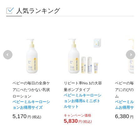
人気ランキング
ベビーの毎日の全身ケ
リピート率No.1の大容
ベビーの毎日
アにべたつかない乳状
量ポンプタイプ
アにのびのい
ベビーミルキーローシ
ローション
ム
ョンお得用&ミニボト
ベビーミルキーローシ
ベビーミルキ
ルセット
ョンお得用サイズ
ムお得用サイ
5,170
キャンペーン価格
6,380
円 (税込)
円 (税
5,830
円 (税込)