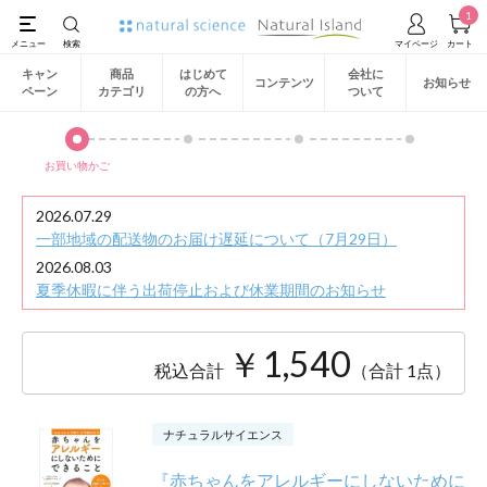
1
キャン
商品
はじめて
会社に
コンテンツ
お知らせ
ペーン
カテゴリ
の方へ
ついて
お買い物かご
2026.07.29
一部地域の配送物のお届け遅延について（7月29日）
2026.08.03
夏季休暇に伴う出荷停止および休業期間のお知らせ
￥1,540
税込合計
（合計 1点）
ナチュラルサイエンス
『赤ちゃんをアレルギーにしないために