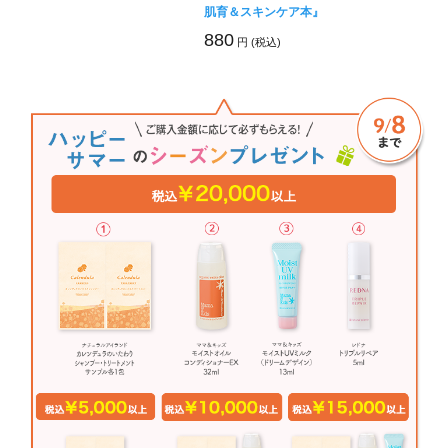
肌育＆スキンケア本』
880
円 (税込)