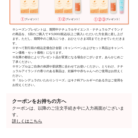
※シーズンプレゼントは、期間中ナチュラルサイエンス・ナチュラルアイランド
の商品を、1回のご購入で￥5,000(税込)以上ご購入いただいた方全員に差し上げ
ます。ただし、期間中のご購入につき、おひとりさま3回までとさせていただきま
す。
※すべて割引前の税込定価合計金額（キャンペーンおよびセット商品はキャンペ
ーン価格・セット価格）になります。
※在庫の都合によりプレゼント品が変更になる場合がございます。あらかじめご
了承ください。
※サンプルはご自身の体調や肌状態に合わせてお使いください。とりわけ、ナチ
ュラルアイランドの香りのある製品は、妊娠中や赤ちゃんへのご使用はお控えく
ださい。
※「カレンデュラのいたわりシリーズ」はキク科アレルギーのある方はご使用を
お控えください。
クーポンをお持ちの方へ
クーポンは、以降のご注文手続き中に入力画面がございま
す。
詳しくはこちら