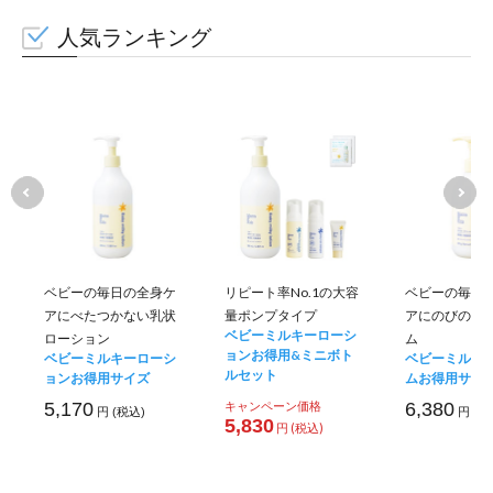
人気ランキング
ベビーの毎日の全身ケ
リピート率No.1の大容
ベビーの毎日
アにべたつかない乳状
量ポンプタイプ
アにのびのい
ベビーミルキーローシ
ローション
ム
ョンお得用&ミニボト
ベビーミルキーローシ
ベビーミルキ
ルセット
ョンお得用サイズ
ムお得用サイ
5,170
キャンペーン価格
6,380
円 (税込)
円 (税
5,830
円 (税込)