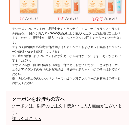
※シーズンプレゼントは、期間中ナチュラルサイエンス・ナチュラルアイランド
の商品を、1回のご購入で￥5,000(税込)以上ご購入いただいた方全員に差し上げ
ます。ただし、期間中のご購入につき、おひとりさま3回までとさせていただきま
す。
※すべて割引前の税込定価合計金額（キャンペーンおよびセット商品はキャンペ
ーン価格・セット価格）になります。
※在庫の都合によりプレゼント品が変更になる場合がございます。あらかじめご
了承ください。
※サンプルはご自身の体調や肌状態に合わせてお使いください。とりわけ、ナチ
ュラルアイランドの香りのある製品は、妊娠中や赤ちゃんへのご使用はお控えく
ださい。
※「カレンデュラのいたわりシリーズ」はキク科アレルギーのある方はご使用を
お控えください。
クーポンをお持ちの方へ
クーポンは、以降のご注文手続き中に入力画面がございま
す。
詳しくはこちら