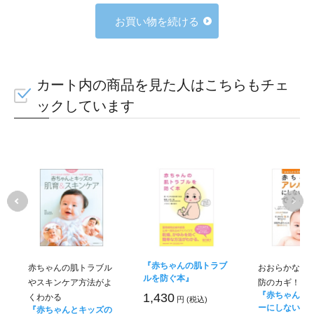
お買い物を続ける
カート内の商品を見た人はこちらもチェ
ックしています
『赤ちゃんの肌トラブ
赤ちゃんの肌トラブル
おおらかな子
ルを防ぐ本』
やスキンケア方法がよ
防のカギ！
『赤ちゃんを
1,430
くわかる
円 (税込)
ーにしないた
『赤ちゃんとキッズの