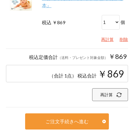
本』
税込 ￥869
個
再計算
削除
￥869
税込定価合計
（送料・プレゼント対象金額）
￥869
（合計 1点）
税込合計
再計算
ご注文手続きへ進む