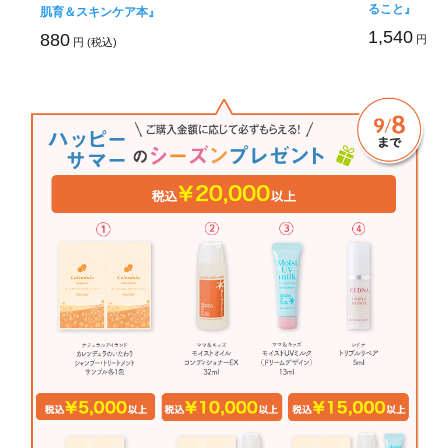
ること』
肌育＆スキンケア本』
1,540
880
円 (税
円 (税込)