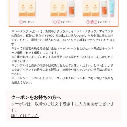
※シーズンプレゼントは、期間中ナチュラルサイエンス・ナチュラルアイランド
の商品を、1回のご購入で￥5,000(税込)以上ご購入いただいた方全員に差し上げ
ます。ただし、期間中のご購入につき、おひとりさま3回までとさせていただきま
す。
※すべて割引前の税込定価合計金額（キャンペーンおよびセット商品はキャンペ
ーン価格・セット価格）になります。
※在庫の都合によりプレゼント品が変更になる場合がございます。あらかじめご
了承ください。
※サンプルはご自身の体調や肌状態に合わせてお使いください。とりわけ、ナチ
ュラルアイランドの香りのある製品は、妊娠中や赤ちゃんへのご使用はお控えく
ださい。
※「カレンデュラのいたわりシリーズ」はキク科アレルギーのある方はご使用を
お控えください。
クーポンをお持ちの方へ
クーポンは、以降のご注文手続き中に入力画面がございま
す。
詳しくはこちら