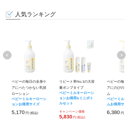
人気ランキング
ベビーの毎日の全身ケ
リピート率No.1の大容
ベビーの毎日
アにべたつかない乳状
量ポンプタイプ
アにのびのい
ベビーミルキーローシ
ローション
ム
ョンお得用&ミニボト
ベビーミルキーローシ
ベビーミルキ
ルセット
ョンお得用サイズ
ムお得用サイ
5,170
キャンペーン価格
6,380
円 (税込)
円 (税
5,830
円 (税込)