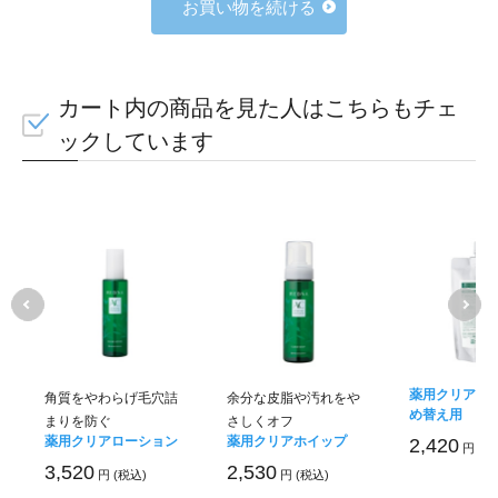
お買い物を続ける
カート内の商品を見た人はこちらもチェ
ックしています
薬用クリアホイ
角質をやわらげ毛穴詰
余分な皮脂や汚れをや
め替え用
まりを防ぐ
さしくオフ
薬用クリアローション
薬用クリアホイップ
2,420
円 (税
3,520
2,530
円 (税込)
円 (税込)