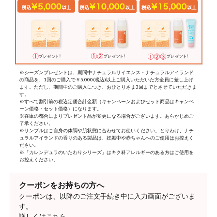
※シーズンプレゼントは、期間中ナチュラルサイエンス・ナチュラルアイランド
の商品を、1回のご購入で￥5,000(税込)以上ご購入いただいた方全員に差し上げ
ます。ただし、期間中のご購入につき、おひとりさま3回までとさせていただきま
す。
※すべて割引前の税込定価合計金額（キャンペーンおよびセット商品はキャンペ
ーン価格・セット価格）になります。
※在庫の都合によりプレゼント品が変更になる場合がございます。あらかじめご
了承ください。
※サンプルはご自身の体調や肌状態に合わせてお使いください。とりわけ、ナチ
ュラルアイランドの香りのある製品は、妊娠中や赤ちゃんへのご使用はお控えく
ださい。
※「カレンデュラのいたわりシリーズ」はキク科アレルギーのある方はご使用を
お控えください。
クーポンをお持ちの方へ
クーポンは、以降のご注文手続き中に入力画面がございま
す。
詳しくはこちら