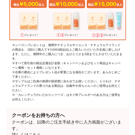
※シーズンプレゼントは、期間中ナチュラルサイエンス・ナチュラルアイランド
の商品を、1回のご購入で￥5,000(税込)以上ご購入いただいた方全員に差し上げ
ます。ただし、期間中のご購入につき、おひとりさま3回までとさせていただきま
す。
※すべて割引前の税込定価合計金額（キャンペーンおよびセット商品はキャンペ
ーン価格・セット価格）になります。
※在庫の都合によりプレゼント品が変更になる場合がございます。あらかじめご
了承ください。
※サンプルはご自身の体調や肌状態に合わせてお使いください。とりわけ、ナチ
ュラルアイランドの香りのある製品は、妊娠中や赤ちゃんへのご使用はお控えく
ださい。
※「カレンデュラのいたわりシリーズ」はキク科アレルギーのある方はご使用を
お控えください。
クーポンをお持ちの方へ
クーポンは、以降のご注文手続き中に入力画面がございま
す。
詳しくはこちら