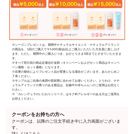
※シーズンプレゼントは、期間中ナチュラルサイエンス・ナチュラルアイランド
の商品を、1回のご購入で￥5,000(税込)以上ご購入いただいた方全員に差し上げ
ます。ただし、期間中のご購入につき、おひとりさま3回までとさせていただきま
す。
※すべて割引前の税込定価合計金額（キャンペーンおよびセット商品はキャンペ
ーン価格・セット価格）になります。
※在庫の都合によりプレゼント品が変更になる場合がございます。あらかじめご
了承ください。
※サンプルはご自身の体調や肌状態に合わせてお使いください。とりわけ、ナチ
ュラルアイランドの香りのある製品は、妊娠中や赤ちゃんへのご使用はお控えく
ださい。
※「カレンデュラのいたわりシリーズ」はキク科アレルギーのある方はご使用を
お控えください。
クーポンをお持ちの方へ
クーポンは、以降のご注文手続き中に入力画面がございま
す。
詳しくはこちら