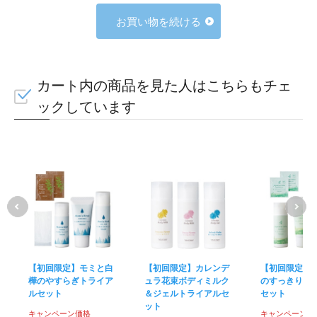
お買い物を続ける
カート内の商品を見た人はこちらもチェ
ックしています
【初回限定】モミと白
【初回限定】カレンデ
【初回限定】
樺のやすらぎトライア
ュラ花束ボディミルク
のすっきりト
ルセット
＆ジェルトライアルセ
セット
ット
キャンペーン価格
キャンペーン価