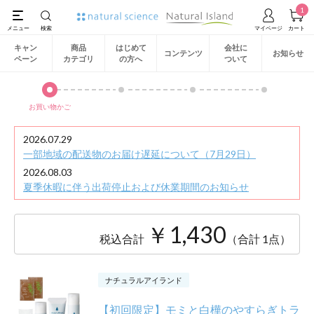
1
キャン
商品
はじめて
会社に
コンテンツ
お知らせ
ペーン
カテゴリ
の方へ
ついて
お買い物かご
2026.07.29
一部地域の配送物のお届け遅延について（7月29日）
2026.08.03
夏季休暇に伴う出荷停止および休業期間のお知らせ
￥1,430
税込合計
（合計 1点）
ナチュラルアイランド
【初回限定】モミと白樺のやすらぎトラ