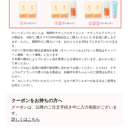
※シーズンプレゼントは、期間中ナチュラルサイエンス・ナチュラルアイランド
の商品を、1回のご購入で￥5,000(税込)以上ご購入いただいた方全員に差し上げ
ます。ただし、期間中のご購入につき、おひとりさま3回までとさせていただきま
す。
※すべて割引前の税込定価合計金額（キャンペーンおよびセット商品はキャンペ
ーン価格・セット価格）になります。
※在庫の都合によりプレゼント品が変更になる場合がございます。あらかじめご
了承ください。
※サンプルはご自身の体調や肌状態に合わせてお使いください。とりわけ、ナチ
ュラルアイランドの香りのある製品は、妊娠中や赤ちゃんへのご使用はお控えく
ださい。
※「カレンデュラのいたわりシリーズ」はキク科アレルギーのある方はご使用を
お控えください。
クーポンをお持ちの方へ
クーポンは、以降のご注文手続き中に入力画面がございま
す。
詳しくはこちら