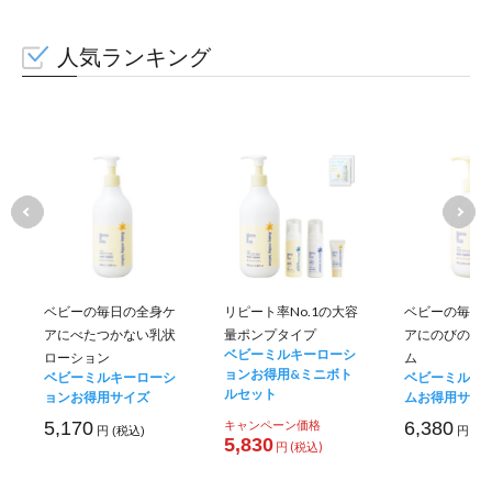
人気ランキング
ベビーの毎日の全身ケ
リピート率No.1の大容
ベビーの毎日
アにべたつかない乳状
量ポンプタイプ
アにのびのい
ベビーミルキーローシ
ローション
ム
ョンお得用&ミニボト
ベビーミルキーローシ
ベビーミルキ
ルセット
ョンお得用サイズ
ムお得用サイ
5,170
キャンペーン価格
6,380
円 (税込)
円 (税
5,830
円 (税込)