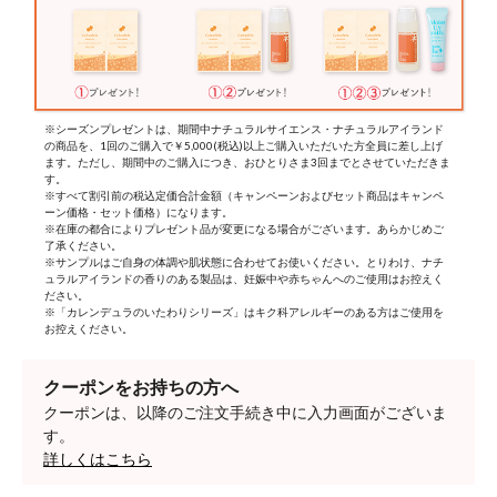
※シーズンプレゼントは、期間中ナチュラルサイエンス・ナチュラルアイランド
の商品を、1回のご購入で￥5,000(税込)以上ご購入いただいた方全員に差し上げ
ます。ただし、期間中のご購入につき、おひとりさま3回までとさせていただきま
す。
※すべて割引前の税込定価合計金額（キャンペーンおよびセット商品はキャンペ
ーン価格・セット価格）になります。
※在庫の都合によりプレゼント品が変更になる場合がございます。あらかじめご
了承ください。
※サンプルはご自身の体調や肌状態に合わせてお使いください。とりわけ、ナチ
ュラルアイランドの香りのある製品は、妊娠中や赤ちゃんへのご使用はお控えく
ださい。
※「カレンデュラのいたわりシリーズ」はキク科アレルギーのある方はご使用を
お控えください。
クーポンをお持ちの方へ
クーポンは、以降のご注文手続き中に入力画面がございま
す。
詳しくはこちら