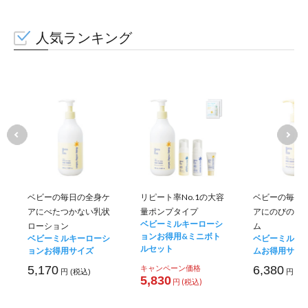
人気ランキング
ベビーの毎日の全身ケ
リピート率No.1の大容
ベビーの毎日
アにべたつかない乳状
量ポンプタイプ
アにのびのい
ベビーミルキーローシ
ローション
ム
ョンお得用&ミニボト
ベビーミルキーローシ
ベビーミルキ
ルセット
ョンお得用サイズ
ムお得用サイ
5,170
キャンペーン価格
6,380
円 (税込)
円 (税
5,830
円 (税込)