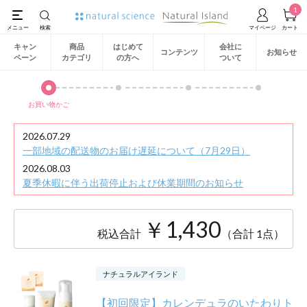
1
キャン
商品
はじめて
会社に
コンテンツ
お知らせ
ペーン
カテゴリ
の方へ
ついて
お買い物かご
2026.07.29
一部地域の配送物のお届け遅延について（7月29日）
2026.08.03
夏季休暇に伴う出荷停止および休業期間のお知らせ
￥1,430
税込合計
（合計 1点）
ナチュラルアイランド
【初回限定】カレンデュラのいたわりト