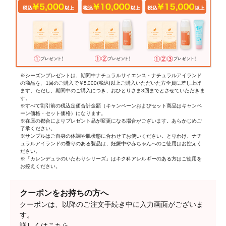
※シーズンプレゼントは、期間中ナチュラルサイエンス・ナチュラルアイランド
の商品を、1回のご購入で￥5,000(税込)以上ご購入いただいた方全員に差し上げ
ます。ただし、期間中のご購入につき、おひとりさま3回までとさせていただきま
す。
※すべて割引前の税込定価合計金額（キャンペーンおよびセット商品はキャンペ
ーン価格・セット価格）になります。
※在庫の都合によりプレゼント品が変更になる場合がございます。あらかじめご
了承ください。
※サンプルはご自身の体調や肌状態に合わせてお使いください。とりわけ、ナチ
ュラルアイランドの香りのある製品は、妊娠中や赤ちゃんへのご使用はお控えく
ださい。
※「カレンデュラのいたわりシリーズ」はキク科アレルギーのある方はご使用を
お控えください。
クーポンをお持ちの方へ
クーポンは、以降のご注文手続き中に入力画面がございま
す。
詳しくはこちら