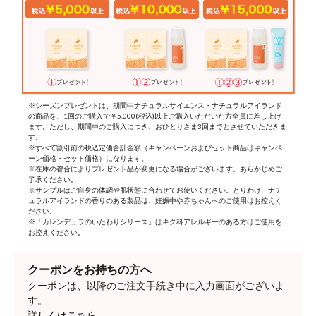
※シーズンプレゼントは、期間中ナチュラルサイエンス・ナチュラルアイランド
の商品を、1回のご購入で￥5,000(税込)以上ご購入いただいた方全員に差し上げ
ます。ただし、期間中のご購入につき、おひとりさま3回までとさせていただきま
す。
※すべて割引前の税込定価合計金額（キャンペーンおよびセット商品はキャンペ
ーン価格・セット価格）になります。
※在庫の都合によりプレゼント品が変更になる場合がございます。あらかじめご
了承ください。
※サンプルはご自身の体調や肌状態に合わせてお使いください。とりわけ、ナチ
ュラルアイランドの香りのある製品は、妊娠中や赤ちゃんへのご使用はお控えく
ださい。
※「カレンデュラのいたわりシリーズ」はキク科アレルギーのある方はご使用を
お控えください。
クーポンをお持ちの方へ
クーポンは、以降のご注文手続き中に入力画面がございま
す。
詳しくはこちら