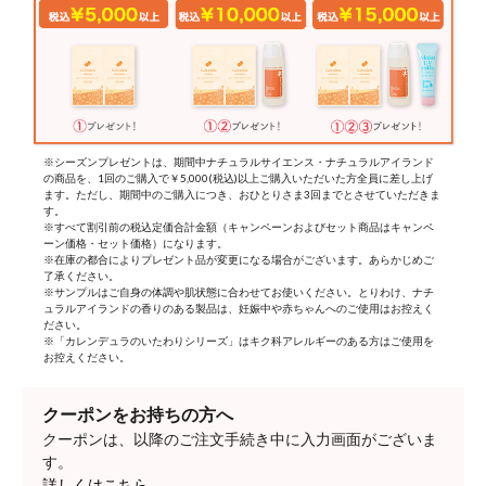
※シーズンプレゼントは、期間中ナチュラルサイエンス・ナチュラルアイランド
の商品を、1回のご購入で￥5,000(税込)以上ご購入いただいた方全員に差し上げ
ます。ただし、期間中のご購入につき、おひとりさま3回までとさせていただきま
す。
※すべて割引前の税込定価合計金額（キャンペーンおよびセット商品はキャンペ
ーン価格・セット価格）になります。
※在庫の都合によりプレゼント品が変更になる場合がございます。あらかじめご
了承ください。
※サンプルはご自身の体調や肌状態に合わせてお使いください。とりわけ、ナチ
ュラルアイランドの香りのある製品は、妊娠中や赤ちゃんへのご使用はお控えく
ださい。
※「カレンデュラのいたわりシリーズ」はキク科アレルギーのある方はご使用を
お控えください。
クーポンをお持ちの方へ
クーポンは、以降のご注文手続き中に入力画面がございま
す。
詳しくはこちら