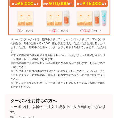
※シーズンプレゼントは、期間中ナチュラルサイエンス・ナチュラルアイランド
の商品を、1回のご購入で￥5,000(税込)以上ご購入いただいた方全員に差し上げ
ます。ただし、期間中のご購入につき、おひとりさま3回までとさせていただきま
す。
※すべて割引前の税込定価合計金額（キャンペーンおよびセット商品はキャンペ
ーン価格・セット価格）になります。
※在庫の都合によりプレゼント品が変更になる場合がございます。あらかじめご
了承ください。
※サンプルはご自身の体調や肌状態に合わせてお使いください。とりわけ、ナチ
ュラルアイランドの香りのある製品は、妊娠中や赤ちゃんへのご使用はお控えく
ださい。
※「カレンデュラのいたわりシリーズ」はキク科アレルギーのある方はご使用を
お控えください。
クーポンをお持ちの方へ
クーポンは、以降のご注文手続き中に入力画面がございま
す。
詳しくはこちら