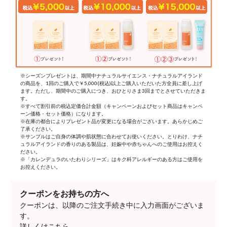
※シーズンプレゼントは、期間中ナチュラルサイエンス・ナチュラルアイランド
の商品を、1回のご購入で￥5,000(税込)以上ご購入いただいた方全員に差し上げ
ます。ただし、期間中のご購入につき、おひとりさま3回までとさせていただきま
す。
※すべて割引前の税込定価合計金額（キャンペーンおよびセット商品はキャンペ
ーン価格・セット価格）になります。
※在庫の都合によりプレゼント品が変更になる場合がございます。あらかじめご
了承ください。
※サンプルはご自身の体調や肌状態に合わせてお使いください。とりわけ、ナチ
ュラルアイランドの香りのある製品は、妊娠中や赤ちゃんへのご使用はお控えく
ださい。
※「カレンデュラのいたわりシリーズ」はキク科アレルギーのある方はご使用を
お控えください。
クーポンをお持ちの方へ
クーポンは、以降のご注文手続き中に入力画面がございま
す。
詳しくはこちら