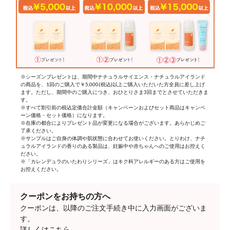
※シーズンプレゼントは、期間中ナチュラルサイエンス・ナチュラルアイランド
の商品を、1回のご購入で￥5,000(税込)以上ご購入いただいた方全員に差し上げ
ます。ただし、期間中のご購入につき、おひとりさま3回までとさせていただきま
す。
※すべて割引前の税込定価合計金額（キャンペーンおよびセット商品はキャンペ
ーン価格・セット価格）になります。
※在庫の都合によりプレゼント品が変更になる場合がございます。あらかじめご
了承ください。
※サンプルはご自身の体調や肌状態に合わせてお使いください。とりわけ、ナチ
ュラルアイランドの香りのある製品は、妊娠中や赤ちゃんへのご使用はお控えく
ださい。
※「カレンデュラのいたわりシリーズ」はキク科アレルギーのある方はご使用を
お控えください。
クーポンをお持ちの方へ
クーポンは、以降のご注文手続き中に入力画面がございま
す。
詳しくはこちら