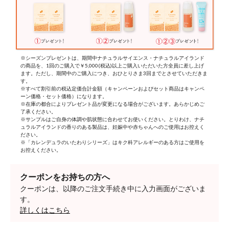
※シーズンプレゼントは、期間中ナチュラルサイエンス・ナチュラルアイランド
の商品を、1回のご購入で￥5,000(税込)以上ご購入いただいた方全員に差し上げ
ます。ただし、期間中のご購入につき、おひとりさま3回までとさせていただきま
す。
※すべて割引前の税込定価合計金額（キャンペーンおよびセット商品はキャンペ
ーン価格・セット価格）になります。
※在庫の都合によりプレゼント品が変更になる場合がございます。あらかじめご
了承ください。
※サンプルはご自身の体調や肌状態に合わせてお使いください。とりわけ、ナチ
ュラルアイランドの香りのある製品は、妊娠中や赤ちゃんへのご使用はお控えく
ださい。
※「カレンデュラのいたわりシリーズ」はキク科アレルギーのある方はご使用を
お控えください。
クーポンをお持ちの方へ
クーポンは、以降のご注文手続き中に入力画面がございま
す。
詳しくはこちら