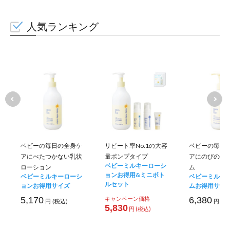
人気ランキング
ベビーの毎日の全身ケ
リピート率No.1の大容
ベビーの毎日
アにべたつかない乳状
量ポンプタイプ
アにのびのい
ベビーミルキーローシ
ローション
ム
ョンお得用&ミニボト
ベビーミルキーローシ
ベビーミルキ
ルセット
ョンお得用サイズ
ムお得用サイ
5,170
キャンペーン価格
6,380
円 (税込)
円 (税
5,830
円 (税込)