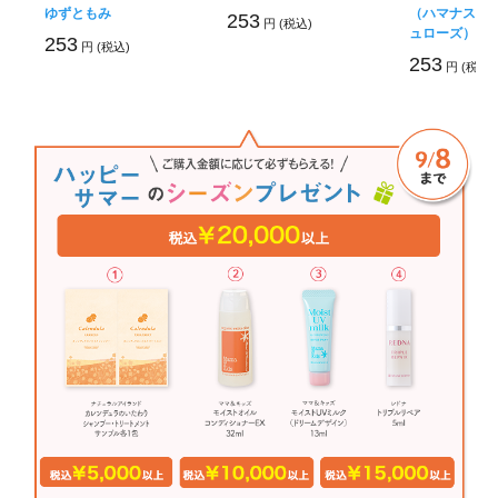
ゆずともみ
（ハマナスと
253
円 (税込)
ュローズ）
253
円 (税込)
253
円 (税込)