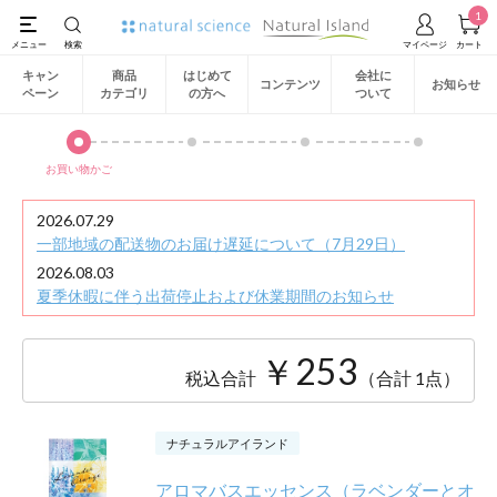
1
キャン
商品
はじめて
会社に
コンテンツ
お知らせ
ペーン
カテゴリ
の方へ
ついて
お買い物かご
2026.07.29
一部地域の配送物のお届け遅延について（7月29日）
2026.08.03
夏季休暇に伴う出荷停止および休業期間のお知らせ
￥253
税込合計
（合計 1点）
ナチュラルアイランド
アロマバスエッセンス（ラベンダーとオ