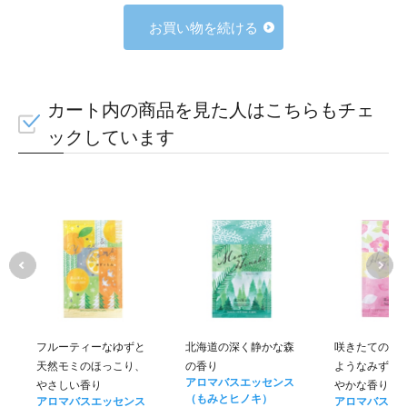
お買い物を続ける
カート内の商品を見た人はこちらもチェ
ックしています
フルーティーなゆずと
北海道の深く静かな森
咲きたてのハ
天然モミのほっこり、
の香り
ようなみずみ
アロマバスエッセンス
やさしい香り
やかな香り
（もみとヒノキ）
アロマバスエッセンス
アロマバスエ