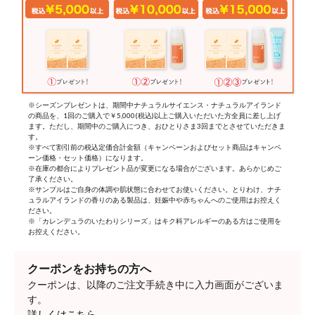
※シーズンプレゼントは、期間中ナチュラルサイエンス・ナチュラルアイランド
の商品を、1回のご購入で￥5,000(税込)以上ご購入いただいた方全員に差し上げ
ます。ただし、期間中のご購入につき、おひとりさま3回までとさせていただきま
す。
※すべて割引前の税込定価合計金額（キャンペーンおよびセット商品はキャンペ
ーン価格・セット価格）になります。
※在庫の都合によりプレゼント品が変更になる場合がございます。あらかじめご
了承ください。
※サンプルはご自身の体調や肌状態に合わせてお使いください。とりわけ、ナチ
ュラルアイランドの香りのある製品は、妊娠中や赤ちゃんへのご使用はお控えく
ださい。
※「カレンデュラのいたわりシリーズ」はキク科アレルギーのある方はご使用を
お控えください。
クーポンをお持ちの方へ
クーポンは、以降のご注文手続き中に入力画面がございま
す。
詳しくはこちら