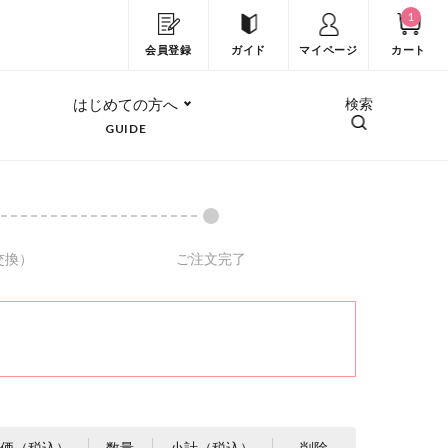
1
会員登録
ガイド
マイページ
カート
はじめての方へ
検索
GUIDE
交換）
ご注文完了
価（税込）
数量
小計（税込）
削除