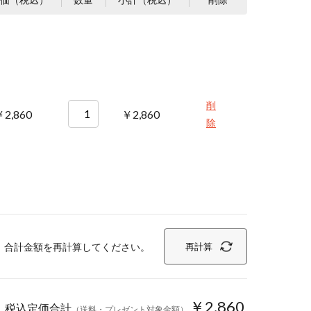
削
2,860
￥2,860
除
、合計金額を再計算してください。
再計算
￥2,860
税込定価合計
（送料・プレゼント対象金額）