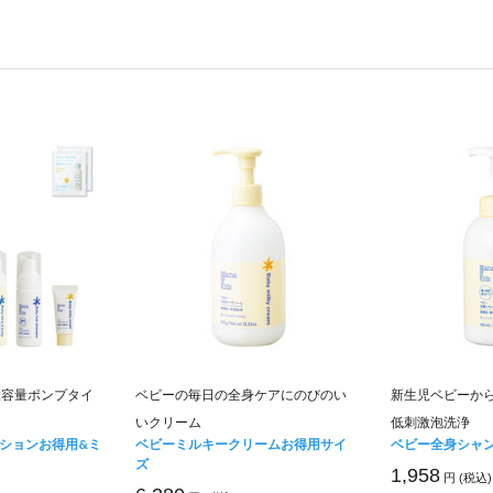
大容量ポンプタイ
ベビーの毎日の全身ケアにのびのい
新生児ベビーか
いクリーム
低刺激泡洗浄
ションお得用&ミ
ベビーミルキークリームお得用サイ
ベビー全身シャ
ズ
1,958
円 (税込)