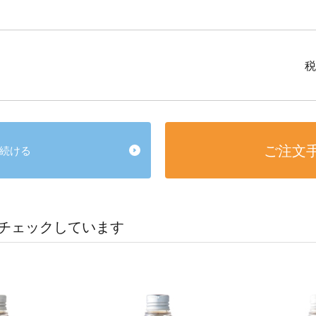
税
ご注文
続ける
チェックしています