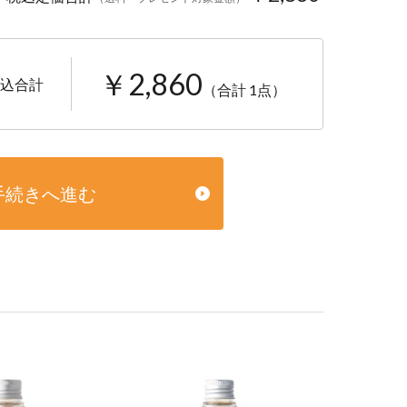
￥2,860
込合計
（合計 1点）
手続きへ進む