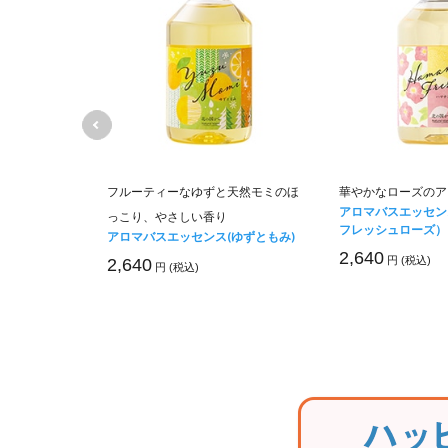
リの香り
フルーティーなゆずと天然モミのほ
華やかなローズのア
 ユーカリと
アロマバスエッセン
っこり、やさしい香り
フレッシュローズ）
アロマバスエッセンス(ゆずともみ)
2,640
円 (税込)
2,640
円 (税込)