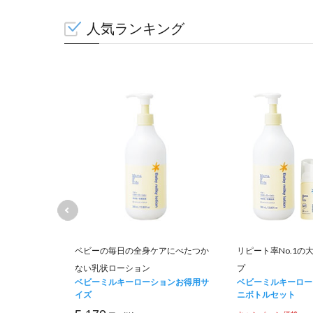
人気ランキング
て肌荒れを防
ベビーの毎日の全身ケアにべたつか
リピート率No.1の
ない乳状ローション
プ
ュナー お得用
ベビーミルキーローションお得用サ
ベビーミルキーロー
イズ
ニボトルセット