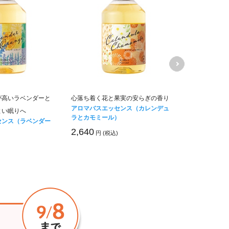
が高いラベンダーと
心落ち着く花と果実の安らぎの香り
北海道の深く
アロマバスエッセンス（カレンデュ
アロマバスエ
よい眠りへ
ラとカモミール）
キ）
センス（ラベンダー
2,640
2,640
円 (税込)
円 (税