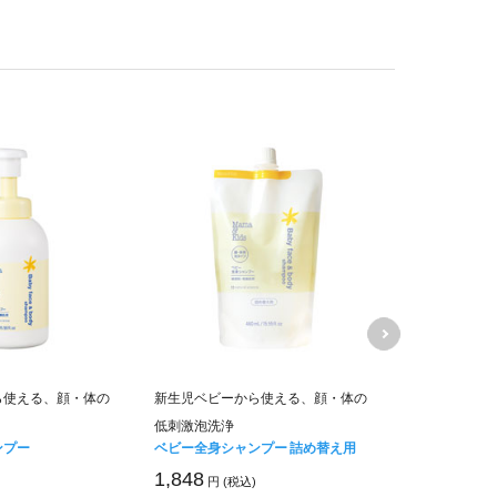
ママ＆キッズ
ら使える、顔・体の
新生児ベビーから使える、顔・体の
ムお得用&ミ
低刺激泡洗浄
キャンペーン価
ンプー
ベビー全身シャンプー 詰め替え用
6,840
円 (税
1,848
円 (税込)