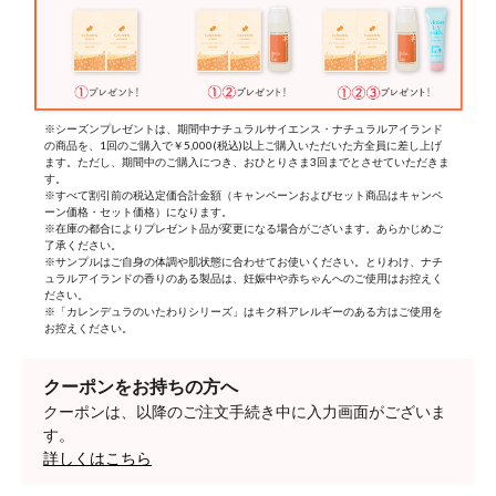
※シーズンプレゼントは、期間中ナチュラルサイエンス・ナチュラルアイランド
の商品を、1回のご購入で￥5,000(税込)以上ご購入いただいた方全員に差し上げ
ます。ただし、期間中のご購入につき、おひとりさま3回までとさせていただきま
す。
※すべて割引前の税込定価合計金額（キャンペーンおよびセット商品はキャンペ
ーン価格・セット価格）になります。
※在庫の都合によりプレゼント品が変更になる場合がございます。あらかじめご
了承ください。
※サンプルはご自身の体調や肌状態に合わせてお使いください。とりわけ、ナチ
ュラルアイランドの香りのある製品は、妊娠中や赤ちゃんへのご使用はお控えく
ださい。
※「カレンデュラのいたわりシリーズ」はキク科アレルギーのある方はご使用を
お控えください。
クーポンをお持ちの方へ
クーポンは、以降のご注文手続き中に入力画面がございま
す。
詳しくはこちら