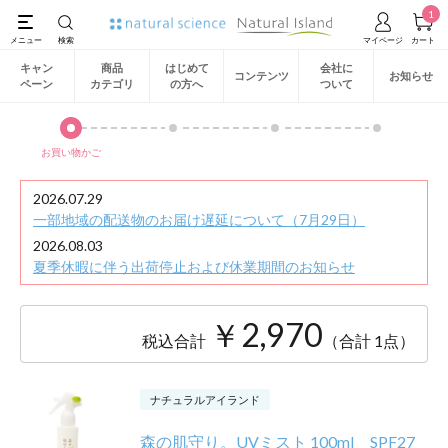
1
キャン
商品
はじめて
会社に
コンテンツ
お知らせ
ペーン
カテゴリ
の方へ
ついて
お買い物かご
2026.07.29
一部地域の配送物のお届け遅延について（7月29日）
2026.08.03
夏季休暇に伴う出荷停止および休業期間のお知らせ
￥2,970
税込合計
（合計 1点）
ナチュラルアイランド
森の肌守り。UVミスト 100ml SPF27