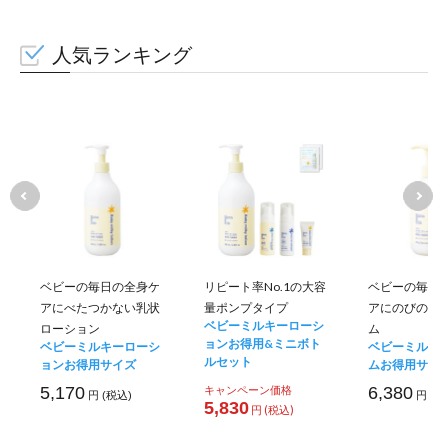
人気ランキング
ベビーの毎日の全身ケ
リピート率No.1の大容
ベビーの毎日
アにべたつかない乳状
量ポンプタイプ
アにのびのい
ベビーミルキーローシ
ローション
ム
ョンお得用&ミニボト
ベビーミルキーローシ
ベビーミルキ
ルセット
ョンお得用サイズ
ムお得用サイ
5,170
キャンペーン価格
6,380
円 (税込)
円 (税
5,830
円 (税込)