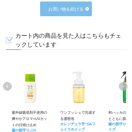
お買い物を続ける
カート内の商品を見た人はこちらもチェ
ックしています
紫外線吸収剤不使用の
ワンプッシュで完成す
和ハッカの 涼
爽やかアロマ×UVカッ
る濃密泡
とともに肌を
カレンデュラ手づみフ
森の肌守り｡ 
トの日焼け止め
ェイスホイップ
イズ
森の肌守り｡UV