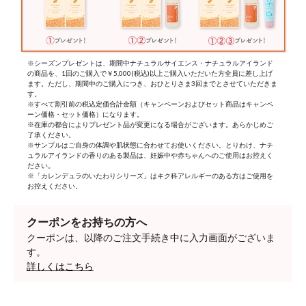
※シーズンプレゼントは、期間中ナチュラルサイエンス・ナチュラルアイランド
の商品を、1回のご購入で￥5,000(税込)以上ご購入いただいた方全員に差し上げ
ます。ただし、期間中のご購入につき、おひとりさま3回までとさせていただきま
す。
※すべて割引前の税込定価合計金額（キャンペーンおよびセット商品はキャンペ
ーン価格・セット価格）になります。
※在庫の都合によりプレゼント品が変更になる場合がございます。あらかじめご
了承ください。
※サンプルはご自身の体調や肌状態に合わせてお使いください。とりわけ、ナチ
ュラルアイランドの香りのある製品は、妊娠中や赤ちゃんへのご使用はお控えく
ださい。
※「カレンデュラのいたわりシリーズ」はキク科アレルギーのある方はご使用を
お控えください。
クーポンをお持ちの方へ
クーポンは、以降のご注文手続き中に入力画面がございま
す。
詳しくはこちら