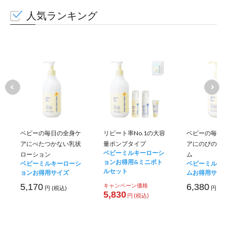
人気ランキング
ベビーの毎日の全身ケ
リピート率No.1の大容
ベビーの毎日
アにべたつかない乳状
量ポンプタイプ
アにのびのい
ベビーミルキーローシ
ローション
ム
ョンお得用&ミニボト
ベビーミルキーローシ
ベビーミルキ
ルセット
ョンお得用サイズ
ムお得用サイ
5,170
キャンペーン価格
6,380
円 (税込)
円 (税
5,830
円 (税込)