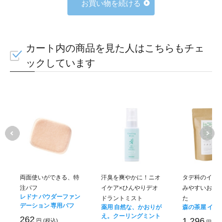
お買い物を続ける
カート内の商品を見た人はこちらもチェ
ックしています
両面使いができる、特
汗臭を爽やかに！ニオ
タデ科のイタ
注パフ
イケア×ひんやりデオ
みやすいお茶
レドナ パウダーファン
ドラントミスト
た
デーション 専用パフ
薬用 自然な、かおりが
森の茶屋 イタ
え。クーリングミント
262
1,296
円 (税込)