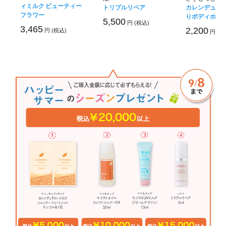
ィミルク ビューティー
トリプルリペア
カレンデュラ
フラワー
りボディホイ
5,500
円 (税込)
3,465
2,200
円 (税込)
円 (税