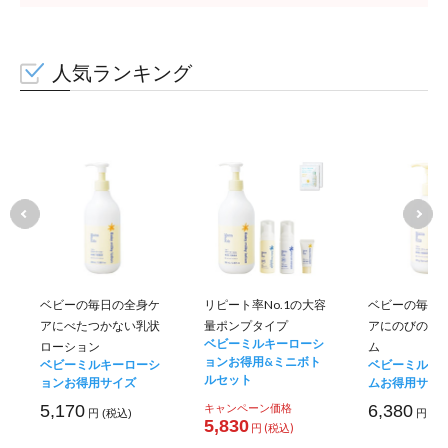
人気ランキング
ベビーの毎日の全身ケ
リピート率No.1の大容
ベビーの毎日
アにべたつかない乳状
量ポンプタイプ
アにのびのい
ベビーミルキーローシ
ローション
ム
ョンお得用&ミニボト
ベビーミルキーローシ
ベビーミルキ
ルセット
ョンお得用サイズ
ムお得用サイ
5,170
キャンペーン価格
6,380
円 (税込)
円 (税
5,830
円 (税込)