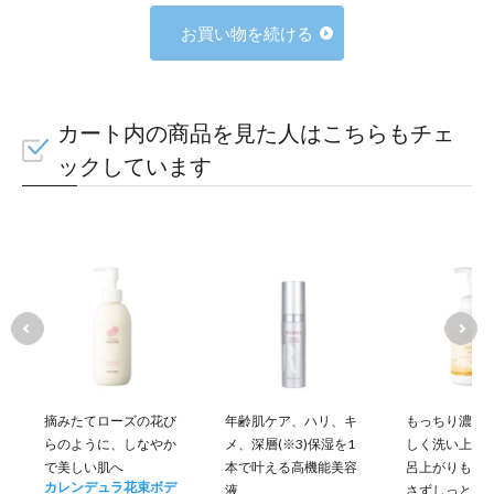
お買い物を続ける
カート内の商品を見た人はこちらもチェ
ックしています
摘みたてローズの花び
年齢肌ケア、ハリ、キ
もっちり濃密
らのように、しなやか
メ、深層(※3)保湿を1
しく洗い上げ
で美しい肌へ
本で叶える高機能美容
呂上がりもう
カレンデュラ花束ボデ
液
さずしっとり