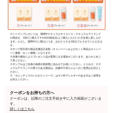
※シーズンプレゼントは、期間中ナチュラルサイエンス・ナチュラルアイランド
の商品を、1回のご購入で￥5,000(税込)以上ご購入いただいた方全員に差し上げ
ます。ただし、期間中のご購入につき、おひとりさま3回までとさせていただきま
す。
※すべて割引前の税込定価合計金額（キャンペーンおよびセット商品はキャンペ
ーン価格・セット価格）になります。
※在庫の都合によりプレゼント品が変更になる場合がございます。あらかじめご
了承ください。
※サンプルはご自身の体調や肌状態に合わせてお使いください。とりわけ、ナチ
ュラルアイランドの香りのある製品は、妊娠中や赤ちゃんへのご使用はお控えく
ださい。
※「カレンデュラのいたわりシリーズ」はキク科アレルギーのある方はご使用を
お控えください。
クーポンをお持ちの方へ
クーポンは、以降のご注文手続き中に入力画面がございま
す。
詳しくはこちら