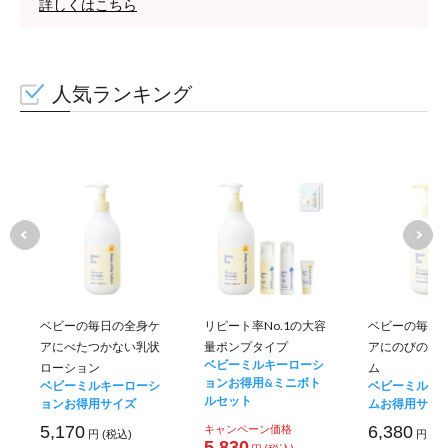
詳しくはこちら
人気ランキング
ベビーの毎日の全身ケ
リピート率No.1の大容
ベビーの毎日
アにべたつかない乳状
量ポンプタイプ
アにのびのい
ベビーミルキーローシ
ローション
ム
ョンお得用&ミニボト
ベビーミルキーローシ
ベビーミルキ
ルセット
ョンお得用サイズ
ムお得用サイ
5,170
キャンペーン価格
6,380
円 (税込)
円 (税
5,830