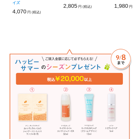
イズ
2,805
1,980
円 (税込)
円 (税
4,070
円 (税込)