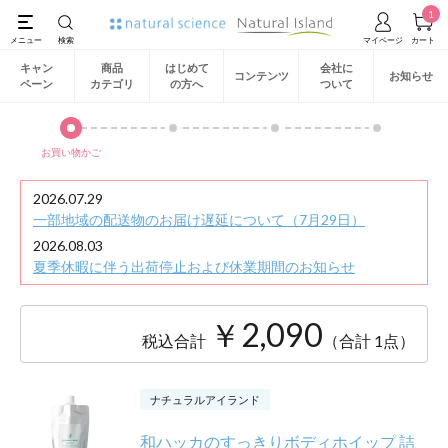
1
キャン
商品
はじめて
会社に
コンテンツ
お知らせ
ペーン
カテゴリ
の方へ
ついて
お買い物かご
2026.07.29
一部地域の配送物のお届け遅延について（7月29日）
2026.08.03
夏季休暇に伴う出荷停止および休業期間のお知らせ
￥2,090
税込合計
（合計 1点）
ナチュラルアイランド
和ハッカのすっきりボディホイップ 詰