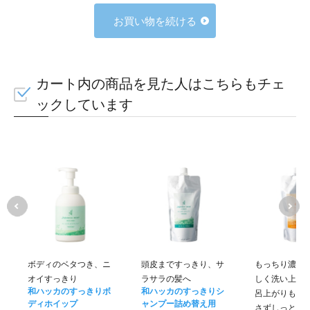
お買い物を続ける
カート内の商品を見た人はこちらもチェ
ックしています
ボディのベタつき、ニ
頭皮まですっきり、サ
もっちり濃密
オイすっきり
ラサラの髪へ
しく洗い上げ
和ハッカのすっきりボ
和ハッカのすっきりシ
呂上がりもう
ディホイップ
ャンプー詰め替え用
さずしっとり