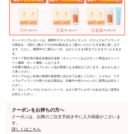
※シーズンプレゼントは、期間中ナチュラルサイエンス・ナチュラルアイランド
の商品を、1回のご購入で￥5,000(税込)以上ご購入いただいた方全員に差し上げ
ます。ただし、期間中のご購入につき、おひとりさま3回までとさせていただきま
す。
※すべて割引前の税込定価合計金額（キャンペーンおよびセット商品はキャンペ
ーン価格・セット価格）になります。
※在庫の都合によりプレゼント品が変更になる場合がございます。あらかじめご
了承ください。
※サンプルはご自身の体調や肌状態に合わせてお使いください。とりわけ、ナチ
ュラルアイランドの香りのある製品は、妊娠中や赤ちゃんへのご使用はお控えく
ださい。
※「カレンデュラのいたわりシリーズ」はキク科アレルギーのある方はご使用を
お控えください。
クーポンをお持ちの方へ
クーポンは、以降のご注文手続き中に入力画面がございま
す。
詳しくはこちら