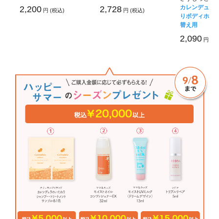
カレンデュラ
2,200
2,728
円 (税込)
円 (税込)
りボディホイッ
替え用
2,090
円 (税