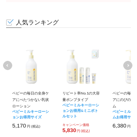
人気ランキング
ベビーの毎日の全身ケ
リピート率No.1の大容
ベビーの毎日
アにべたつかない乳状
量ポンプタイプ
アにのびのい
ベビーミルキーローシ
ローション
ム
ョンお得用&ミニボト
ベビーミルキーローシ
ベビーミルキ
ルセット
ョンお得用サイズ
ムお得用サイ
5,170
キャンペーン価格
6,380
円 (税込)
円 (税
5,830
円 (税込)